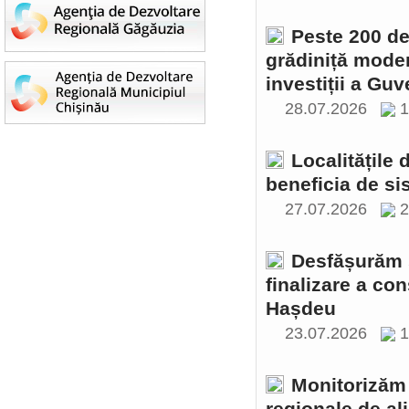
Peste 200 de 
grădiniță moder
investiții a Gu
28.07.2026
1
Localitățile
beneficia de si
27.07.2026
2
Desfășurăm ș
finalizare a con
Hașdeu
23.07.2026
1
Monitorizăm 