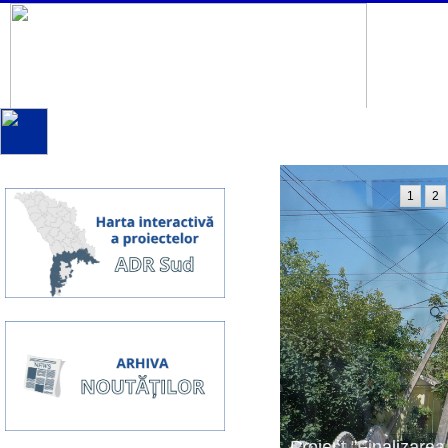
1
2
Proiect ”Finalizarea 