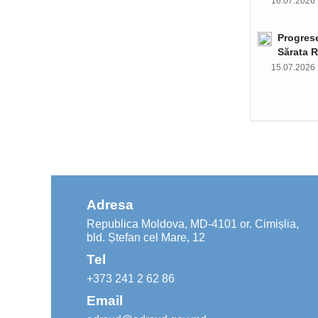
16.07.202
Progrese
Sărata R
15.07.202
Adresa
Republica Moldova, MD-4101 or. Cimișlia,
bld. Ștefan cel Mare, 12
Tel
+373 241 2 62 86
Email