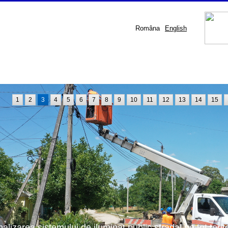
Româna
English
1
2
3
4
5
6
7
8
9
10
11
12
13
14
15
nalizarea sistemului de iluminat public stradal pe tot terit