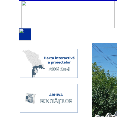
Proiect ”Fi