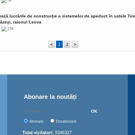
6
58
ază lucrările de construcție a sistemelor de apeduct în satele Tom
ăzeși, raionul Leova
6
158
<
1
2
>
Abonare la noutăți
OK
Abonare
Dezabonare
Total vizitatori:
9346327