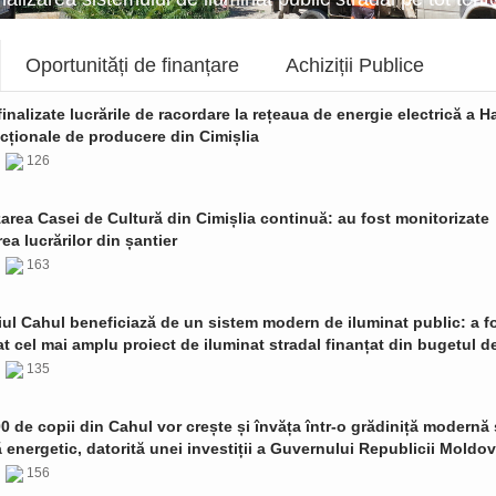
Oportunități de finanțare
Achiziții Publice
finalizate lucrările de racordare la rețeaua de energie electrică a Ha
cționale de producere din Cimișlia
6
126
zarea Casei de Cultură din Cimișlia continuă: au fost monitorizate
ea lucrărilor din șantier
6
163
ul Cahul beneficiază de un sistem modern de iluminat public: a f
t cel mai amplu proiect de iluminat stradal finanțat din bugetul de
6
135
0 de copii din Cahul vor crește și învăța într-o grădiniță modernă 
ă energetic, datorită unei investiții a Guvernului Republicii Moldo
6
156