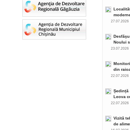
Localită
moderne 
27.07.202
Desfășur
Noului s
23.07.202
Monitori
din raio
22.07.202
Ședință 
Leova c
22.07.202
Vizită t
de alime