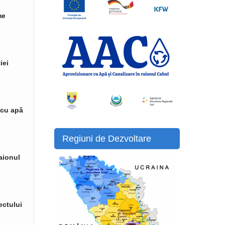
me
iei
 cu apă
Regiuni de Dezvoltare
raionul
ectului