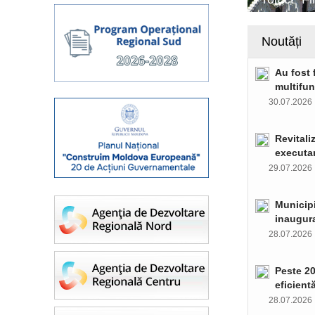
Noutăți
Au fost 
multifun
30.07.202
Revitali
executar
29.07.202
Municipi
inaugura
28.07.202
Peste 20
eficient
28.07.202