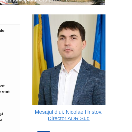
lei
ost
 stat
Mesajul dlui. Nicolae Hristov,
și
Director ADR Sud
va