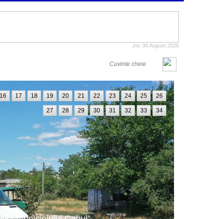
Joi, 06 August 2026
16
17
18
19
20
21
22
23
24
25
26
27
28
29
30
31
32
33
34
oriul municipiului Cahul”