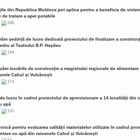
țile din Republica Moldova pot aplica pentru a beneficia de siste
de tratare a apei potabile
6
206
ăm ședință de lucru dedicată proiectului de finalizare a construcț
ediu al Teatrului B.P. Hașdeu
6
144
zăm lucrările de construcție a magistralei regionale de alimentare
anele Cahul și Vulcănești
6
173
de lucru în cadrul proiectului de aprovizionare a 14 localități din 
u apă
6
131
ehnică pentru evaluarea calității materialelor utilizate în cadrul proi
ntare cu apă din raioanele Cahul și Vulcănești