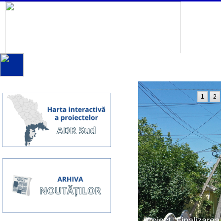
1
2
Proiect ”Finalizarea 