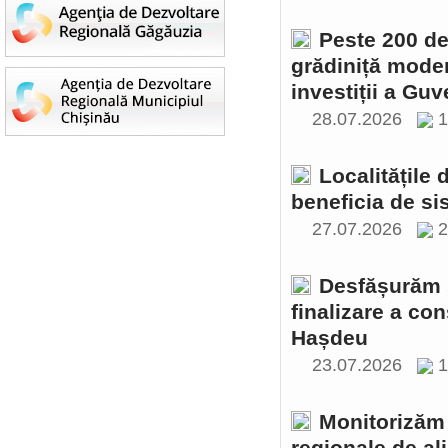
Peste 200 de 
grădiniță moder
investiții a Gu
28.07.2026
1
Localitățile
beneficia de si
27.07.2026
2
Desfășurăm ș
finalizare a con
Hașdeu
23.07.2026
1
Monitorizăm 