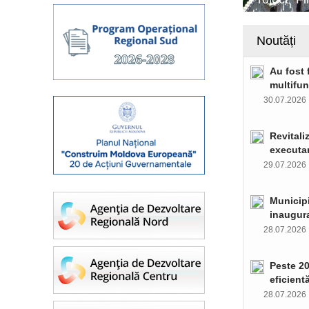
Noutăți
Au fost 
multifun
30.07.202
Revitali
executar
29.07.202
Municipi
inaugura
28.07.202
Peste 20
eficient
28.07.202