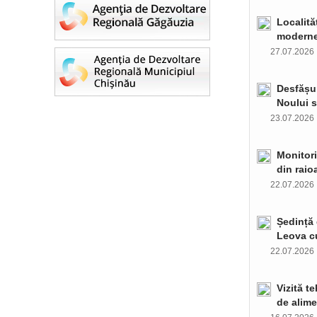
Localită
moderne 
27.07.202
Desfășur
Noului s
23.07.202
Monitori
din raio
22.07.202
Ședință 
Leova c
22.07.202
Vizită t
de alime