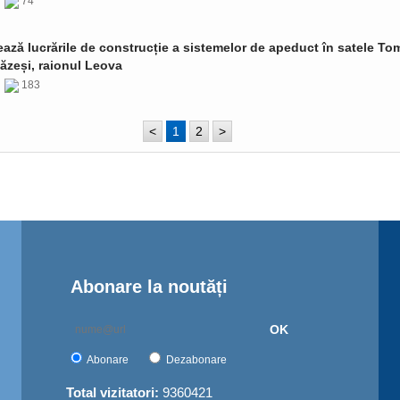
6
74
ază lucrările de construcție a sistemelor de apeduct în satele Tom
ăzeși, raionul Leova
6
183
<
1
2
>
Abonare la noutăți
OK
Abonare
Dezabonare
Total vizitatori:
9360421