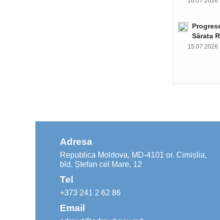
16.07.202
Progrese
Sărata R
15.07.202
Adresa
Republica Moldova, MD-4101 or. Cimișlia,
bld. Ștefan cel Mare, 12
Tel
+373 241 2 62 86
Email