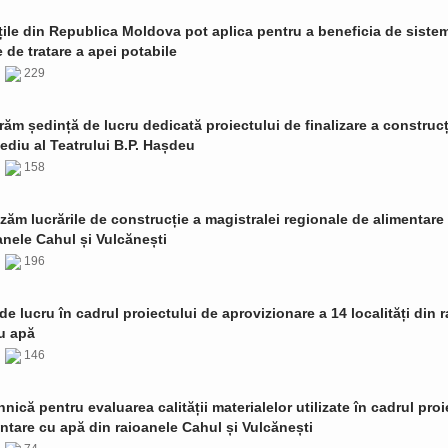
țile din Republica Moldova pot aplica pentru a beneficia de siste
de tratare a apei potabile
6
229
ăm ședință de lucru dedicată proiectului de finalizare a construcț
ediu al Teatrului B.P. Hașdeu
6
158
zăm lucrările de construcție a magistralei regionale de alimentare
anele Cahul și Vulcănești
6
196
de lucru în cadrul proiectului de aprovizionare a 14 localități din 
u apă
6
146
ehnică pentru evaluarea calității materialelor utilizate în cadrul proi
ntare cu apă din raioanele Cahul și Vulcănești