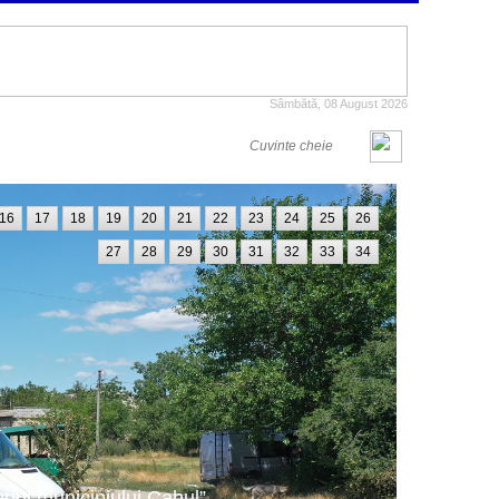
Sâmbătă, 08 August 2026
16
17
18
19
20
21
22
23
24
25
26
27
28
29
30
31
32
33
34
oriul municipiului Cahul”