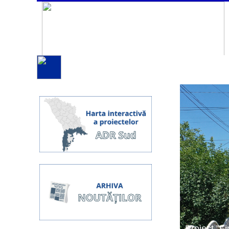
Proiect ”Fi