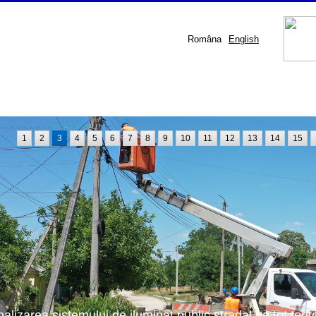
Româna
English
1
2
3
4
5
6
7
8
9
10
11
12
13
14
15
nalizarea sistemului de iluminat public stradal pe tot terit