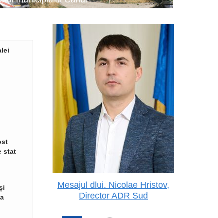
lei
ost
 stat
Mesajul dlui. Nicolae Hristov,
și
Director ADR Sud
va