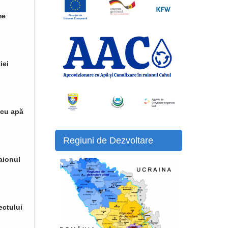
me
iei
 cu apă
Regiuni de Dezvoltare
raionul
ectului