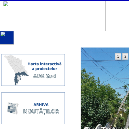
1
2
Proiect ”Finalizarea 