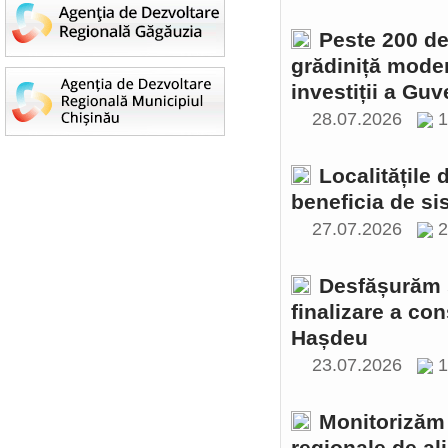
Peste 200 de 
grădiniță moder
investiții a Gu
28.07.2026
1
Localitățile
beneficia de si
27.07.2026
2
Desfășurăm ș
finalizare a con
Hașdeu
23.07.2026
1
Monitorizăm 