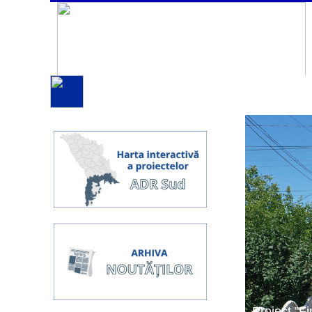
Proiect ”Fi