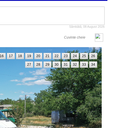
Sâmbătă, 08 August 2026
16
17
18
19
20
21
22
23
24
25
26
27
28
29
30
31
32
33
34
oriul municipiului Cahul”