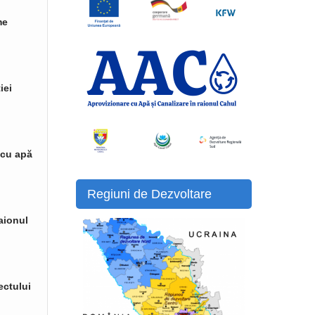
me
iei
 cu apă
Regiuni de Dezvoltare
raionul
ectului