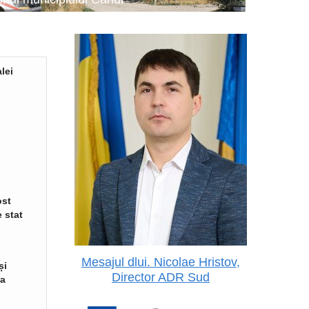
lei
ost
 stat
Mesajul dlui. Nicolae Hristov,
și
Director ADR Sud
va