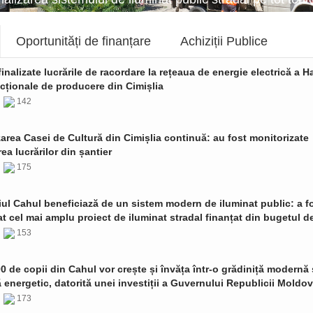
Oportunități de finanțare
Achiziții Publice
finalizate lucrările de racordare la rețeaua de energie electrică a Ha
cționale de producere din Cimișlia
6
142
zarea Casei de Cultură din Cimișlia continuă: au fost monitorizate
ea lucrărilor din șantier
6
175
ul Cahul beneficiază de un sistem modern de iluminat public: a f
t cel mai amplu proiect de iluminat stradal finanțat din bugetul de
6
153
0 de copii din Cahul vor crește și învăța într-o grădiniță modernă 
ă energetic, datorită unei investiții a Guvernului Republicii Moldo
6
173