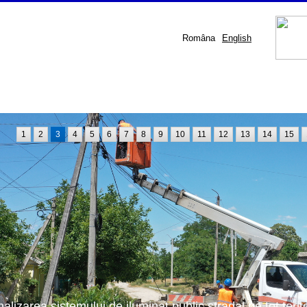
Româna
English
1
2
3
4
5
6
7
8
9
10
11
12
13
14
15
nalizarea sistemului de iluminat public stradal pe tot terit