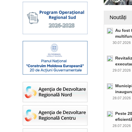
Noutăți
Au fost 
multifun
30.07.202
Revitali
executar
29.07.202
Municipi
inaugura
28.07.202
Peste 20
eficient
28.07.202