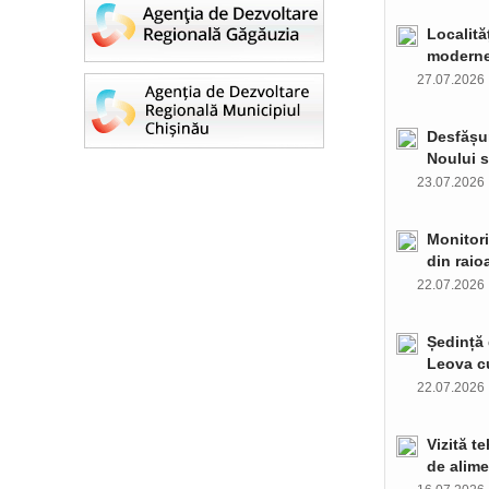
Localită
moderne 
27.07.202
Desfășur
Noului s
23.07.202
Monitori
din raio
22.07.202
Ședință 
Leova c
22.07.202
Vizită t
de alime