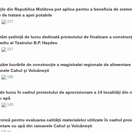
țile din Republica Moldova pot aplica pentru a beneficia de siste
de tratare a apei potabile
6
227
ăm ședință de lucru dedicată proiectului de finalizare a construcț
ediu al Teatrului B.P. Hașdeu
6
157
zăm lucrările de construcție a magistralei regionale de alimentare
anele Cahul și Vulcănești
6
195
de lucru în cadrul proiectului de aprovizionare a 14 localități din 
u apă
6
145
ehnică pentru evaluarea calității materialelor utilizate în cadrul proi
ntare cu apă din raioanele Cahul și Vulcănești