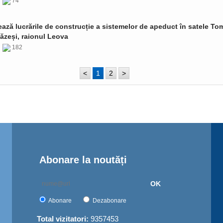
6
74
ază lucrările de construcție a sistemelor de apeduct în satele Tom
ăzeși, raionul Leova
6
182
<
1
2
>
Abonare la noutăți
OK
Abonare
Dezabonare
Total vizitatori:
9357453