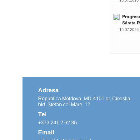
16.07.202
Progrese
Sărata R
15.07.202
Adresa
Republica Moldova, MD-4101 or. Cimișlia,
bld. Ștefan cel Mare, 12
Tel
+373 241 2 62 86
Email