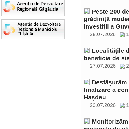
Peste 200 de 
grădiniță moder
investiții a Gu
28.07.2026
1
Localitățile
beneficia de si
27.07.2026
2
Desfășurăm ș
finalizare a con
Hașdeu
23.07.2026
1
Monitorizăm 