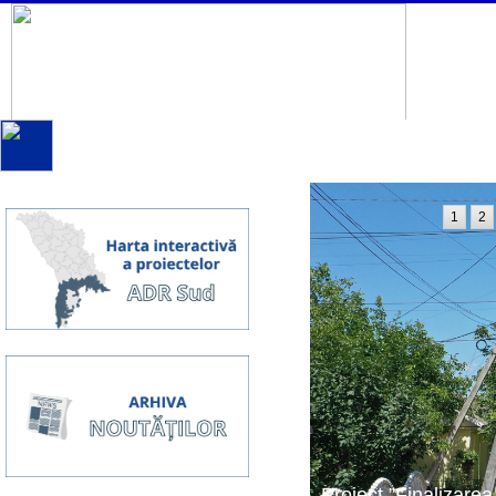
1
2
Proiect ”Finalizarea 