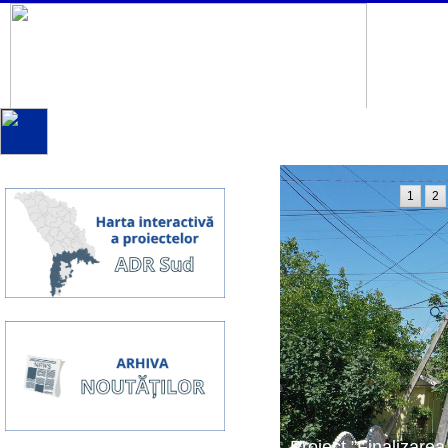
1
2
Proiect ”Finalizarea 