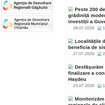
Peste 200 de 
grădiniță moder
investiții a Gu
28.07.2026
1
Localitățile
beneficia de si
27.07.2026
2
Desfășurăm ș
finalizare a con
Hașdeu
23.07.2026
1
Monitorizăm 