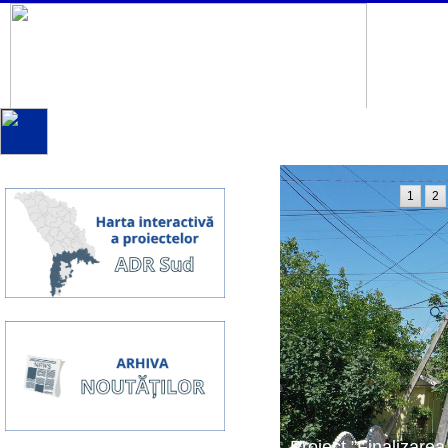
1
2
Proiect ”Finalizarea 