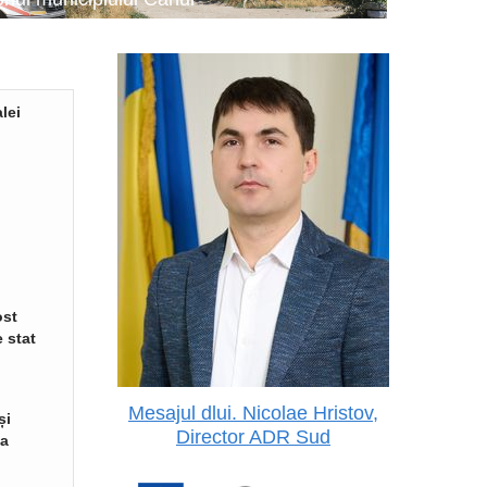
lei
ost
 stat
Mesajul dlui. Nicolae Hristov,
și
Director ADR Sud
va