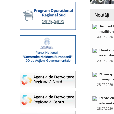
Noutăți
Au fost 
multifun
30.07.202
Revitali
executar
29.07.202
Municipi
inaugura
28.07.202
Peste 20
eficient
28.07.202