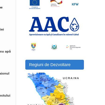
me
iei
 cu apă
Regiuni de Dezvoltare
raionul
ectului