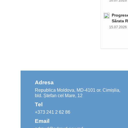
16.07.202
Progrese
Sărata R
15.07.202
Adresa
Republica Moldova, MD-4101 or. Cimișlia,
bld. Ștefan cel Mare, 12
Tel
+373 241 2 62 86
Email