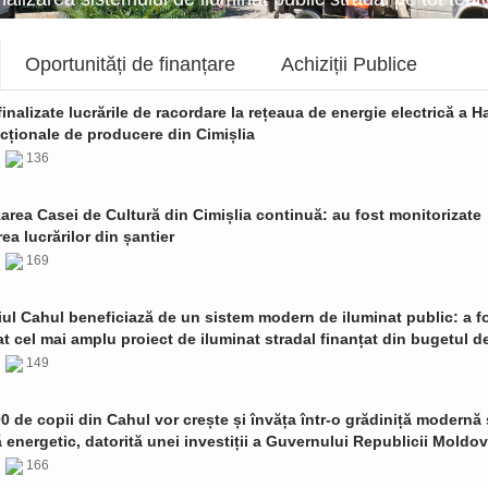
Oportunități de finanțare
Achiziții Publice
finalizate lucrările de racordare la rețeaua de energie electrică a Ha
cționale de producere din Cimișlia
6
136
zarea Casei de Cultură din Cimișlia continuă: au fost monitorizate
ea lucrărilor din șantier
6
169
ul Cahul beneficiază de un sistem modern de iluminat public: a f
t cel mai amplu proiect de iluminat stradal finanțat din bugetul de
6
149
0 de copii din Cahul vor crește și învăța într-o grădiniță modernă 
ă energetic, datorită unei investiții a Guvernului Republicii Moldo
6
166