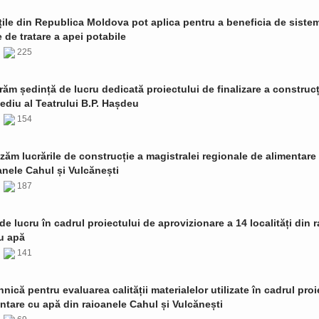
țile din Republica Moldova pot aplica pentru a beneficia de siste
de tratare a apei potabile
6
225
ăm ședință de lucru dedicată proiectului de finalizare a construcț
ediu al Teatrului B.P. Hașdeu
6
154
zăm lucrările de construcție a magistralei regionale de alimentare
anele Cahul și Vulcănești
6
187
de lucru în cadrul proiectului de aprovizionare a 14 localități din 
u apă
6
141
ehnică pentru evaluarea calității materialelor utilizate în cadrul proi
ntare cu apă din raioanele Cahul și Vulcănești