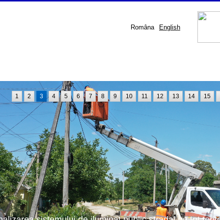
Româna
English
1
2
3
4
5
6
7
8
9
10
11
12
13
14
15
nalizarea sistemului de iluminat public stradal pe tot terit