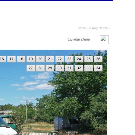
Vineri, 07 August 2026
16
17
18
19
20
21
22
23
24
25
26
27
28
29
30
31
32
33
34
oriul municipiului Cahul”