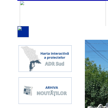
Proiect ”Fi