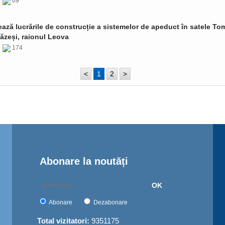
6
69
ază lucrările de construcție a sistemelor de apeduct în satele Tom
ăzeși, raionul Leova
6
174
<
1
2
>
Abonare la noutăți
OK
Abonare
Dezabonare
Total vizitatori:
9351175