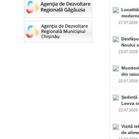
Localită
moderne 
27.07.202
Desfășur
Noului s
23.07.202
Monitori
din raio
22.07.202
Ședință 
Leova c
22.07.202
Vizită t
de alime