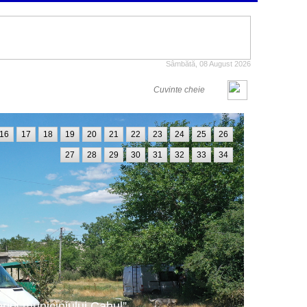
Sâmbătă, 08 August 2026
16
17
18
19
20
21
22
23
24
25
26
27
28
29
30
31
32
33
34
oriul municipiului Cahul”