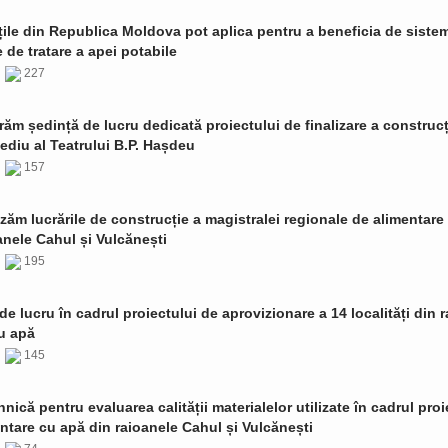
țile din Republica Moldova pot aplica pentru a beneficia de siste
de tratare a apei potabile
6
227
ăm ședință de lucru dedicată proiectului de finalizare a construcț
ediu al Teatrului B.P. Hașdeu
6
157
zăm lucrările de construcție a magistralei regionale de alimentare
anele Cahul și Vulcănești
6
195
de lucru în cadrul proiectului de aprovizionare a 14 localități din 
u apă
6
145
ehnică pentru evaluarea calității materialelor utilizate în cadrul proi
ntare cu apă din raioanele Cahul și Vulcănești