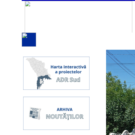
Proiect ”Fi