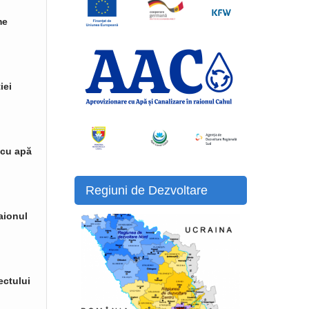
me
iei
 cu apă
Regiuni de Dezvoltare
raionul
ectului