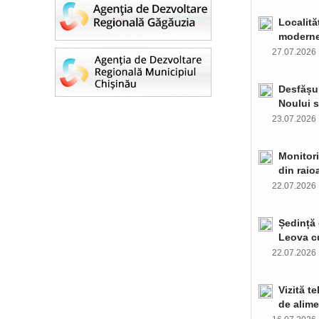
Localită
moderne 
27.07.202
Desfășur
Noului s
23.07.202
Monitori
din raio
22.07.202
Ședință 
Leova c
22.07.202
Vizită t
de alime