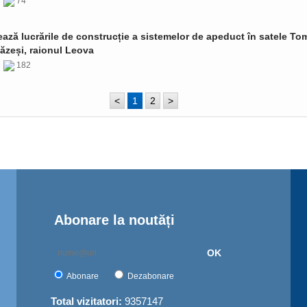
6
74
ază lucrările de construcție a sistemelor de apeduct în satele Tom
ăzeși, raionul Leova
6
182
<
1
2
>
Abonare la noutăți
OK
Abonare
Dezabonare
Total vizitatori:
9357147