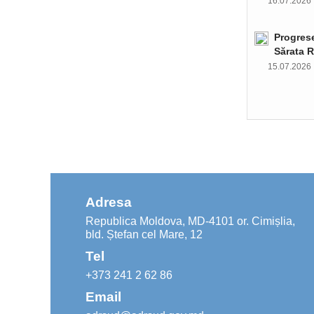
16.07.202
Progrese
Sărata R
15.07.202
Adresa
Republica Moldova, MD-4101 or. Cimișlia,
bld. Ștefan cel Mare, 12
Tel
+373 241 2 62 86
Email