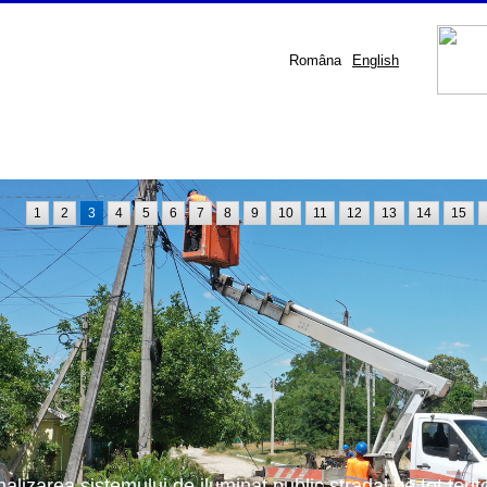
Româna
English
1
2
3
4
5
6
7
8
9
10
11
12
13
14
15
nalizarea sistemului de iluminat public stradal pe tot terit