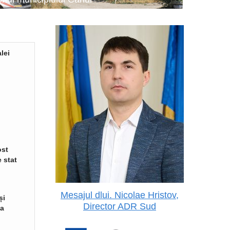
lei
ost
 stat
Mesajul dlui. Nicolae Hristov,
și
Director ADR Sud
va