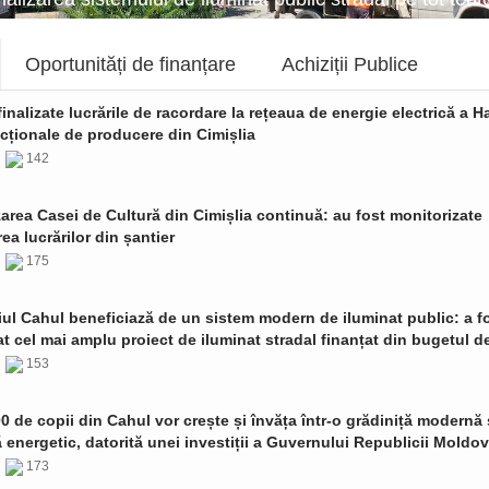
Oportunități de finanțare
Achiziții Publice
finalizate lucrările de racordare la rețeaua de energie electrică a Ha
cționale de producere din Cimișlia
6
142
zarea Casei de Cultură din Cimișlia continuă: au fost monitorizate
ea lucrărilor din șantier
6
175
ul Cahul beneficiază de un sistem modern de iluminat public: a f
t cel mai amplu proiect de iluminat stradal finanțat din bugetul de
6
153
0 de copii din Cahul vor crește și învăța într-o grădiniță modernă 
ă energetic, datorită unei investiții a Guvernului Republicii Moldo
6
173