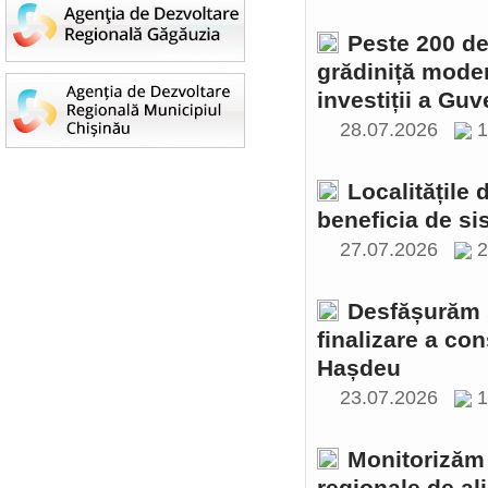
Peste 200 de 
grădiniță moder
investiții a Gu
28.07.2026
1
Localitățile
beneficia de si
27.07.2026
2
Desfășurăm ș
finalizare a con
Hașdeu
23.07.2026
1
Monitorizăm 