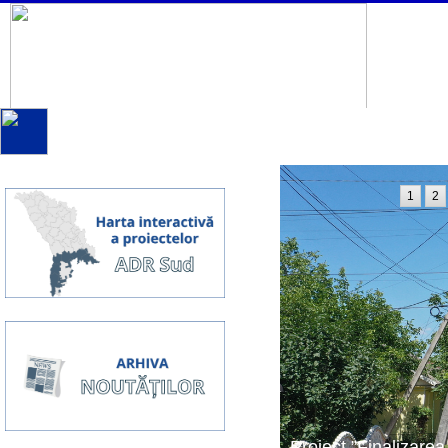
1
2
Proiect ”Finalizarea 