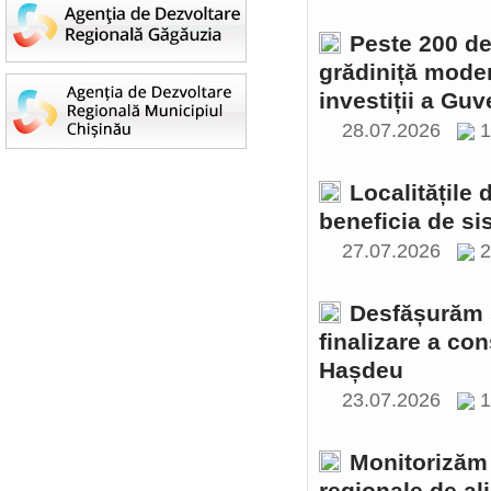
Peste 200 de 
grădiniță moder
investiții a Gu
28.07.2026
1
Localitățile
beneficia de si
27.07.2026
2
Desfășurăm ș
finalizare a con
Hașdeu
23.07.2026
1
Monitorizăm 