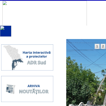
1
2
Proiect ”Finalizarea 