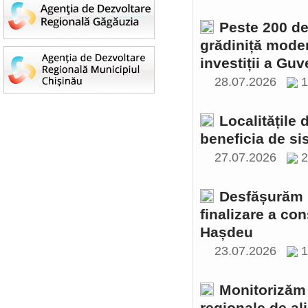
Peste 200 de 
grădiniță moder
investiții a Gu
28.07.2026
1
Localitățile
beneficia de si
27.07.2026
2
Desfășurăm ș
finalizare a con
Hașdeu
23.07.2026
1
Monitorizăm 