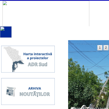
1
2
Proiect ”Finalizarea 