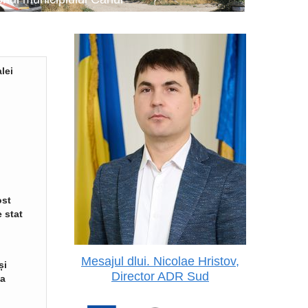
lei
ost
 stat
Mesajul dlui. Nicolae Hristov,
și
Director ADR Sud
va