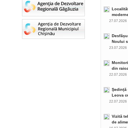
Localită
moderne 
27.07.202
Desfășur
Noului s
23.07.202
Monitori
din raio
22.07.202
Ședință 
Leova c
22.07.202
Vizită t
de alime