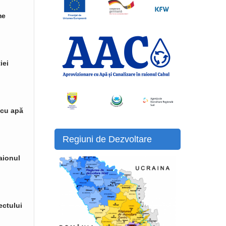
me
iei
 cu apă
Regiuni de Dezvoltare
raionul
ectului