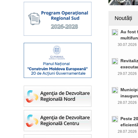
Noutăți
Au fost 
multifun
30.07.202
Revitali
executar
29.07.202
Municipi
inaugura
28.07.202
Peste 20
eficient
28.07.202