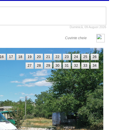
Duminică, 09 August 2026
16
17
18
19
20
21
22
23
24
25
26
27
28
29
30
31
32
33
34
oriul municipiului Cahul”