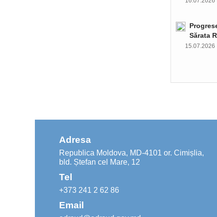
16.07.202
Progrese
Sărata R
15.07.202
Adresa
Republica Moldova, MD-4101 or. Cimișlia,
bld. Ștefan cel Mare, 12
Tel
+373 241 2 62 86
Email