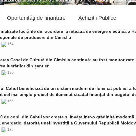
Oportunități de finanțare
Achiziții Publice
finalizate lucrările de racordare la rețeaua de energie electrică a Ha
cționale de producere din Cimișlia
6
154
zarea Casei de Cultură din Cimișlia continuă: au fost monitorizate
ea lucrărilor din șantier
6
190
ul Cahul beneficiază de un sistem modern de iluminat public: a f
t cel mai amplu proiect de iluminat stradal finanțat din bugetul de
6
166
0 de copii din Cahul vor crește și învăța într-o grădiniță modernă 
ă energetic, datorită unei investiții a Guvernului Republicii Moldo
6
185