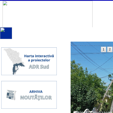
1
2
Proiect ”Finalizarea 