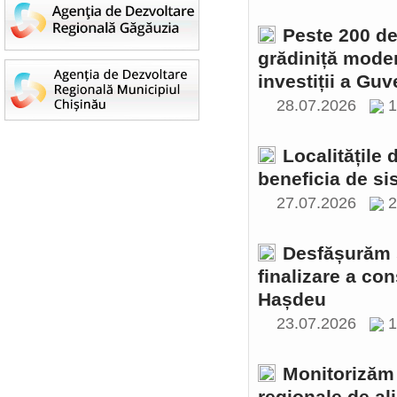
Peste 200 de 
grădiniță moder
investiții a Gu
28.07.2026
1
Localitățile
beneficia de si
27.07.2026
2
Desfășurăm ș
finalizare a con
Hașdeu
23.07.2026
1
Monitorizăm 