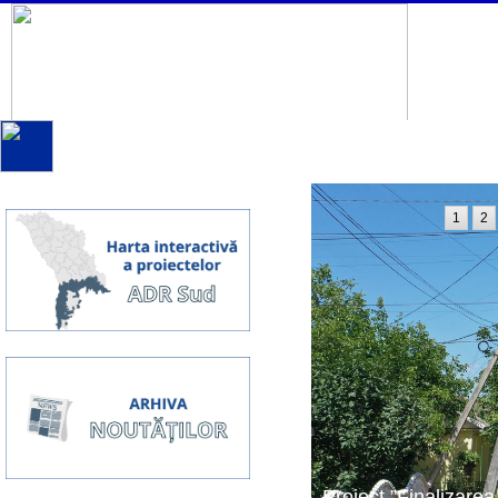
1
2
Proiect ”Finalizarea 