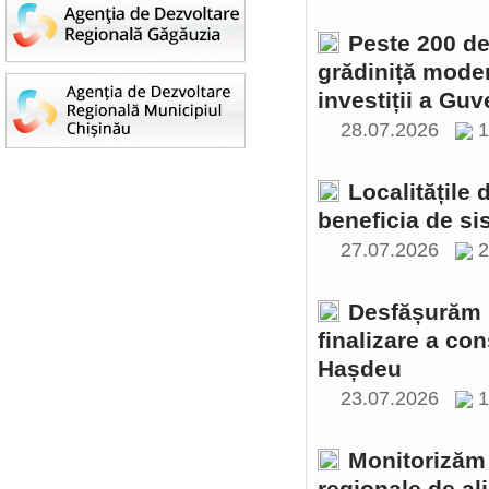
Peste 200 de 
grădiniță moder
investiții a Gu
28.07.2026
1
Localitățile
beneficia de si
27.07.2026
2
Desfășurăm ș
finalizare a con
Hașdeu
23.07.2026
1
Monitorizăm 