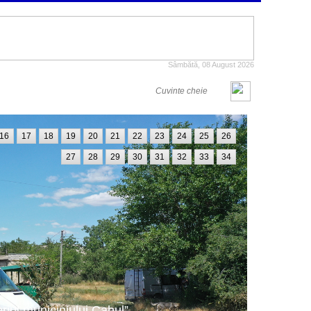
Sâmbătă, 08 August 2026
16
17
18
19
20
21
22
23
24
25
26
27
28
29
30
31
32
33
34
oriul municipiului Cahul”