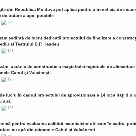
țile din Republica Moldova pot aplica pentru a beneficia de siste
de tratare a apei potabile
6
228
ăm ședință de lucru dedicată proiectului de finalizare a construcț
ediu al Teatrului B.P. Hașdeu
6
157
zăm lucrările de construcție a magistralei regionale de alimentare
anele Cahul și Vulcănești
6
195
de lucru în cadrul proiectului de aprovizionare a 14 localități din 
u apă
6
145
ehnică pentru evaluarea calității materialelor utilizate în cadrul proi
ntare cu apă din raioanele Cahul și Vulcănești