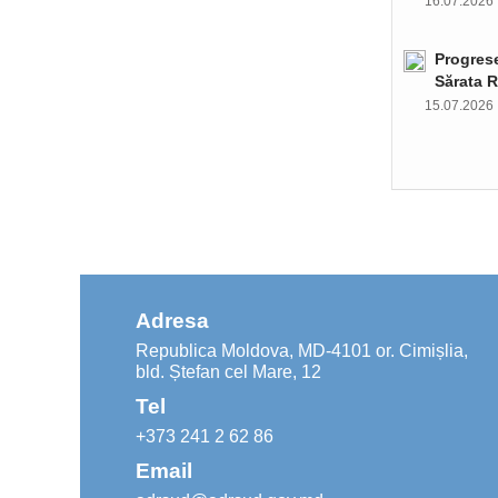
16.07.202
Progrese
Sărata R
15.07.202
Adresa
Republica Moldova, MD-4101 or. Cimișlia,
bld. Ștefan cel Mare, 12
Tel
+373 241 2 62 86
Email