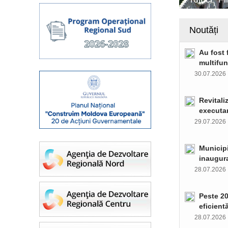
Noutăți
Au fost 
multifun
30.07.202
Revitali
executar
29.07.202
Municipi
inaugura
28.07.202
Peste 20
eficient
28.07.202