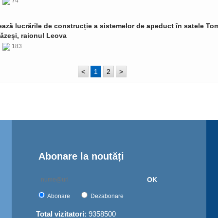
6
74
ază lucrările de construcție a sistemelor de apeduct în satele Tom
ăzeși, raionul Leova
6
183
<
1
2
>
Abonare la noutăți
OK
Abonare
Dezabonare
Total vizitatori:
9358500