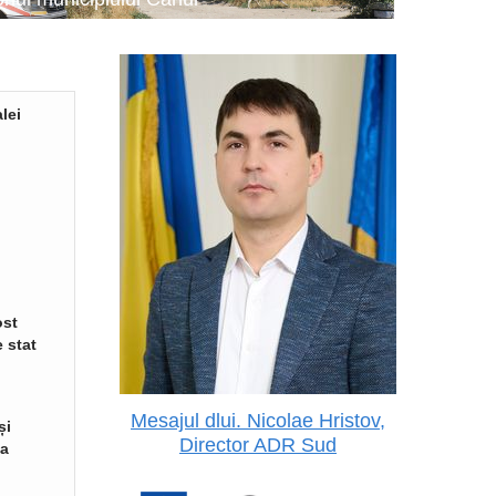
lei
ost
 stat
Mesajul dlui. Nicolae Hristov,
și
Director ADR Sud
va