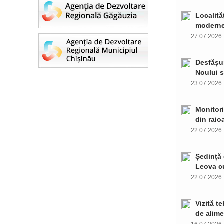
Localită
moderne 
27.07.202
Desfășur
Noului s
23.07.202
Monitori
din raio
22.07.202
Ședință 
Leova c
22.07.202
Vizită t
de alime