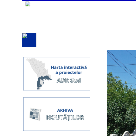
Proiect ”Fi