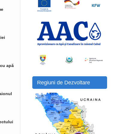
me
iei
 cu apă
Regiuni de Dezvoltare
raionul
ectului