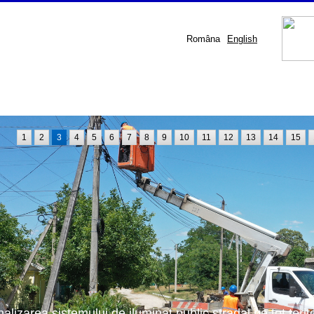
Româna
English
1
2
3
4
5
6
7
8
9
10
11
12
13
14
15
nalizarea sistemului de iluminat public stradal pe tot terit