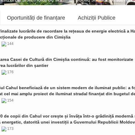
Oportunități de finanțare
Achiziții Publice
finalizate lucrările de racordare la rețeaua de energie electrică a Ha
cționale de producere din Cimișlia
6
144
zarea Casei de Cultură din Cimișlia continuă: au fost monitorizate
ea lucrărilor din șantier
6
176
ul Cahul beneficiază de un sistem modern de iluminat public: a f
t cel mai amplu proiect de iluminat stradal finanțat din bugetul de
6
154
0 de copii din Cahul vor crește și învăța într-o grădiniță modernă 
ă energetic, datorită unei investiții a Guvernului Republicii Moldo
6
173