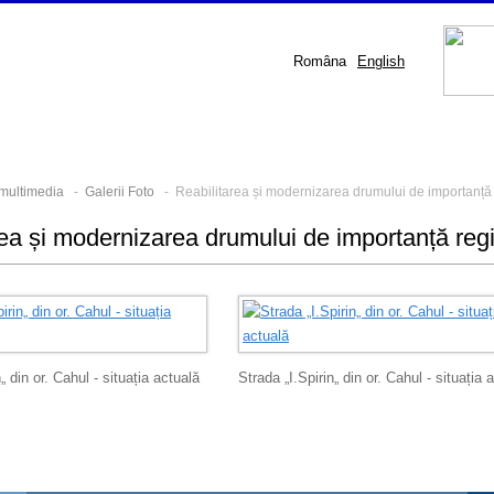
Româna
English
 multimedia
-
Galerii Foto
- Reabilitarea și modernizarea drumului de importanță reg
ea și modernizarea drumului de importanță region
„ din or. Cahul - situația actuală
Strada „I.Spirin„ din or. Cahul - situația 