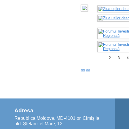
1
2
3
4
««
»»
Adresa
Republica Moldova, MD-4101 or. Cimișlia,
bld. Ștefan cel Mare, 12