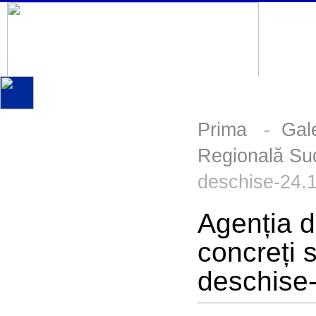
Prima
-
Gal
Regională Sud
deschise-24.
Agenția d
concreți 
deschise