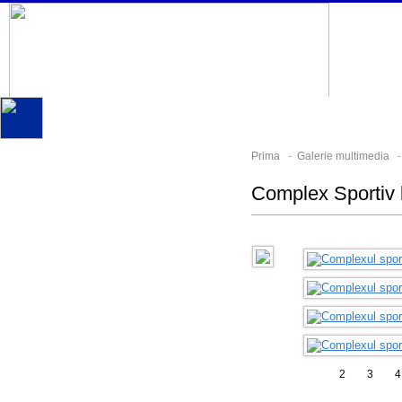
Prima
-
Galerie multimedia
Complex Sportiv 
1
2
3
4