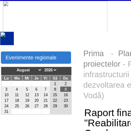
Prima
-
Pla
Evenimente regionale
proiectelor
- R
infrastructuri
Lu
Ma
Mi
Jo
Vi
Sâ
Du
dezvoltarea 
1
2
3
4
5
6
7
8
9
Vodă)
10
11
12
13
14
15
16
17
18
19
20
21
22
23
24
25
26
27
28
29
30
Raport fin
31
"Reabilitar