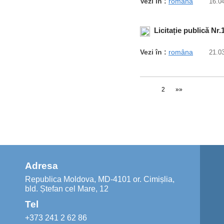
Vezi în :
româna
16.0
Licitație publică Nr
Vezi în :
româna
21.0
1
2
»»
Adresa
Republica Moldova, MD-4101 or. Cimișlia,
bld. Ștefan cel Mare, 12
Tel
+373 241 2 62 86