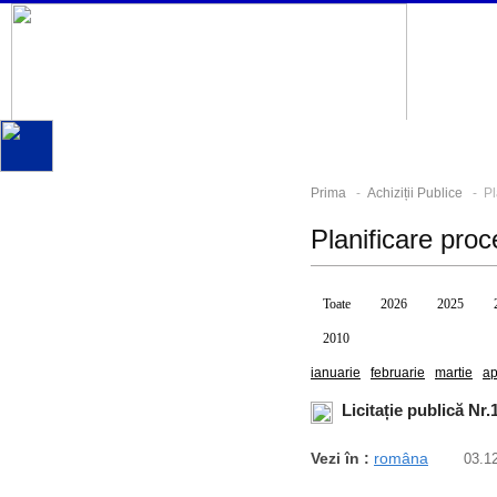
Prima
-
Achiziții Publice
- Pla
Planificare proc
Toate
2026
2025
2010
ianuarie
februarie
martie
ap
Licitație publică Nr
Vezi în :
româna
03.1