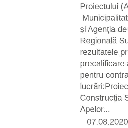
Proiectului (
Municipalita
și Agenția d
Regională Su
rezultatele p
precalificare 
pentru contra
lucrări:Proiec
Construcția S
Apelor...
07.08.20