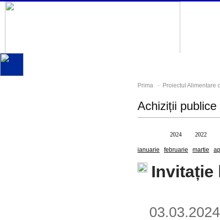
Prima
-
Proiectul Alimentare 
Achiziții publice
Toate
2024
2022
ianuarie
februarie
martie
ap
Invitație 
03.03.20