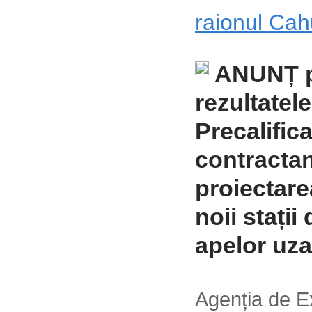
raionul Ca
ANUNȚ p
rezultatel
Precalifica
contractan
proiectare
noii stații
apelor uza
Agenția de E