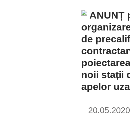
ANUNȚ p
organizare
de precali
contractan
poiectarea
noii stații
apelor uza
20.05.20