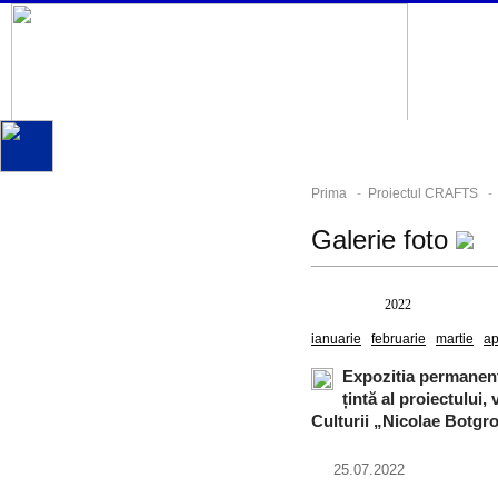
Prima
-
Proiectul CRAFTS
- G
Galerie foto
Toate
2022
ianuarie
februarie
martie
ap
Expozitia permanent
țintă al proiectului,
Culturii „Nicolae Botgr
25.07.2022