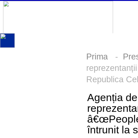
Prima
-
Pre
reprezentanți
Republica Ceh
Agenția de
reprezenta
â€œPeople 
întrunit la