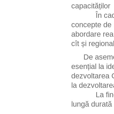
capacităților
În cad
concepte de i
abordare real
cît și regional
De asemen
esențial la i
dezvoltarea O
la dezvoltare
La fi
lungă durată 