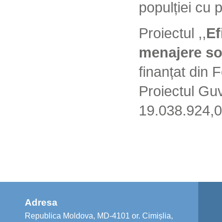
populției cu p
Proiectul ,,
Ef
menajere so
finanțat din 
Proiectul Guv
19.038.924,00
Adresa
Republica Moldova, MD-4101 or. Cimișlia,