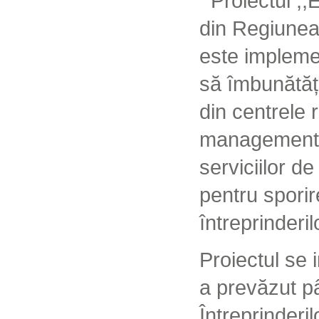
Proiectul ,
din Regiunea
este impleme
să îmbunătățe
din centrele 
managementul
serviciilor de
pentru sporir
întreprinderi
Proiectul se 
a prevăzut p
Întreprinderi