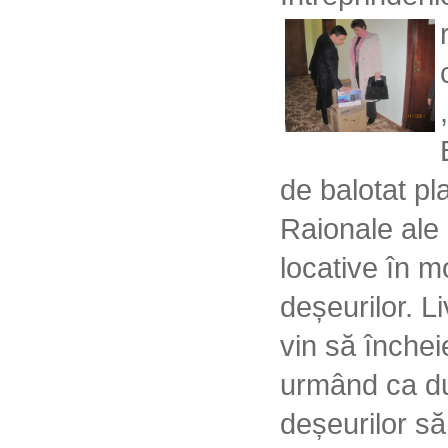
de balotat pla
Raionale ale 
locative în m
deșeurilor. Li
vin să închei
urmând ca dup
deșeurilor să