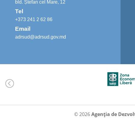
bld. Ștefan cel Mare, 12
Tel
+373 241 2 62 86
Email
adrsud@adrsud.gov.md
© 2026
Agenția de Dezvol