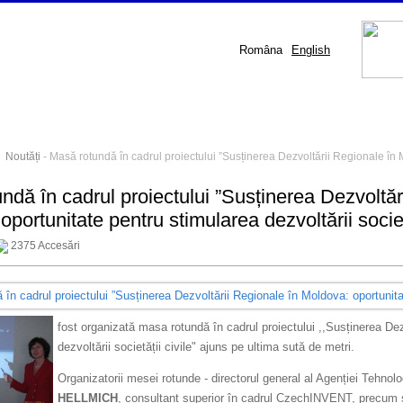
Româna
English
-
Noutăți
- Masă rotundă în cadrul proiectului ”Susținerea Dezvoltării Regionale în Mo
ndă în cadrul proiectului ”Susținerea Dezvoltăr
portunitate pentru stimularea dezvoltării societă
2375 Accesări
fost organizată masa rotundă în cadrul proiectului ,,Susținerea De
dezvoltării societății civile" ajuns pe ultima sută de metri.
Organizatorii mesei rotunde - directorul general al Agenției Teh
HELLMICH
, consultant superior în cadrul CzechINVENT, precum 