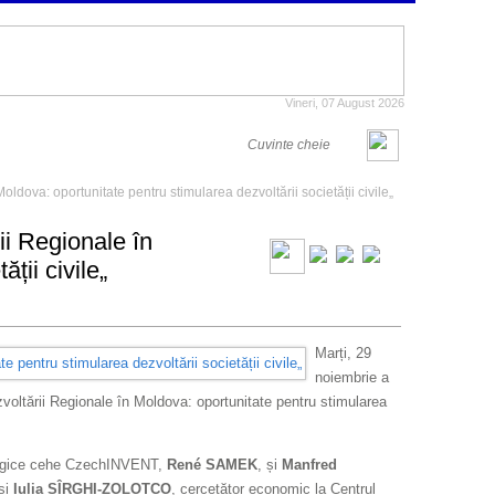
Vineri, 07 August 2026
ldova: oportunitate pentru stimularea dezvoltării societății civile„
ii Regionale în
ții civile„
Marți, 29
noiembrie a
zvoltării Regionale în Moldova: oportunitate pentru stimularea
nologice cehe CzechINVENT,
René SAMEK
, și
Manfred
și
Iulia SÎRGHI-ZOLOTCO
, cercetător economic la Centrul