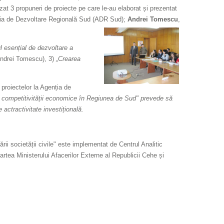
zat 3 propuneri de proiecte pe care le-au elaborat și prezentat
enția de Dezvoltare Regională Sud (ADR Sud);
Andrei Tomescu
,
rul esențial de dezvoltare a
ndrei Tomescu), 3)
„Crearea
 proiectelor la Agenția de
e a competitivității economice în Regiunea de Sud" prevede să
 actractivitate investițională.
ii societății civile" este implementat de Centrul Analitic
tea Ministerului Afacerilor Externe al Republicii Cehe și