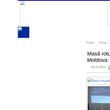
Prima
-
Presa
Masă rotu
Moldova: o
29.11.2011