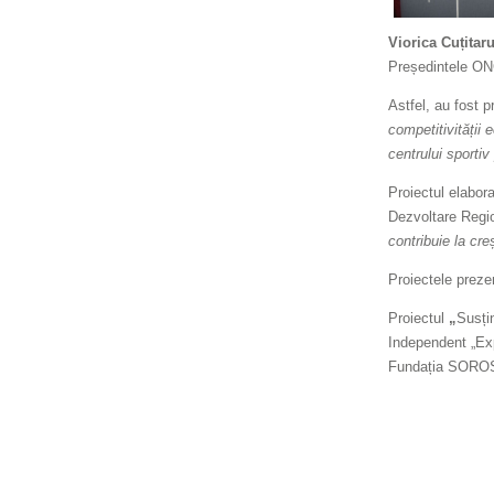
Viorica Cuțitar
Președintele ON
Astfel, au fost 
competitivității
centrului sportiv 
Proiectul elabora
Dezvoltare Reg
contribuie la cre
Proiectele preze
Proiectul
„
Susțin
Independent „Exp
Fundația SOROS î