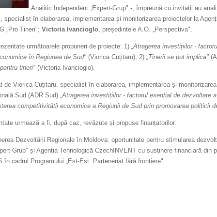
Analitic Independent „Expert-Grup" -, împreună cu invitații au anali
u
, specialist în elaborarea, implementarea și monitorizarea proiectelor la Ag
G „Pro Tineri";
Victoria Ivancioglo
, președintele A.O. „Perspectiva".
prezentate următoarele propuneri de proiecte: 1)
„Atragerea investițiilor - facto
 economice în Regiunea de Sud"
(Viorica Cuțitaru); 2)
„Tinerii se pot implica"
(A
pentru tineri"
(Victoria Ivancioglo).
t de Viorica Cuțitaru, specialist în elaborarea, implementarea și monitorizarea
ională Sud (ADR Sud)
„Atragerea investițiilor - factorul esențial de dezvoltar
șterea competitivității economice a Regiunii de Sud prin promovarea politicii de
ntate urmează a fi, după caz, revăzute și propuse finanțatorilor.
erea Dezvoltării Regionale în Moldova: oportunitate pentru stimularea dezvoltăr
ert-Grup" și Agenția Tehnologică CzechINVENT cu susținere financiară din par
n cadrul Programului „Est-Est: Parteneriat fără frontiere".