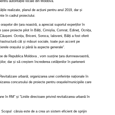
pentru autoritățile locale din Moldova.
țile realizate, planul de acțiuni pentru anul 2019, dar și
nte în cadrul proiectului.
rașelor din țara noastră, a apreciat suportul experților în
 șase proiecte pilot în Bălți, Cimișlia, Comrat, Edineț, Ocnița,
Căușeni. Ocnița, Briceni, Soroca, Ialoveni, Bălți a fost oferit
infrastructură cât și măsuri sociale, toate pun accent pe
tierele orașului și până la aspecte generale”.
ape de Republica Moldova , vom susține țara dumneavoastră,
lor, dar și să creștem încrederea cetățenilor în partenerii
de Revitalizare urbană; organizarea unei conferințe naționale în
nizarea concursului de proiecte pentru orașele/municipiile care
ne în RM” și ”Liniile directoare privind revitalizarea urbană în
. Scopul căruia este de a crea un sistem eficient de sprijin