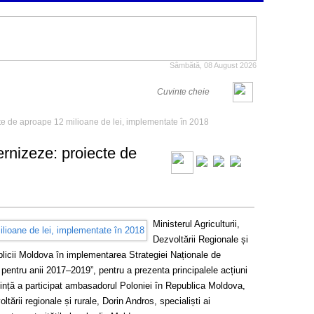
Sâmbătă, 08 August 2026
te de aproape 12 milioane de lei, implementate în 2018
rnizeze: proiecte de
Ministerul Agriculturii,
Dezvoltării Regionale și
blicii Moldova în implementarea Strategiei Naționale de
 pentru anii 2017–2019”, pentru a prezenta principalele acțiuni
ședință a participat ambasadorul Poloniei în Republica Moldova,
tării regionale și rurale, Dorin Andros, specialiști ai