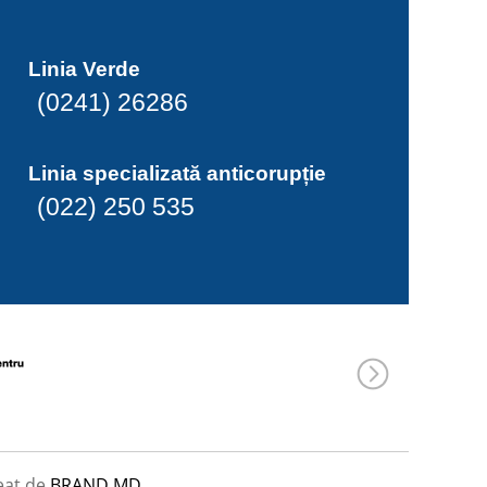
Linia Verde
(0241) 26286
Linia specializată anticorupție
(022) 250 535
eat de
BRAND.MD