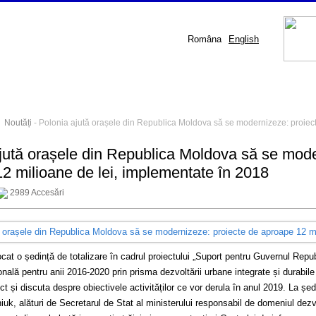
Româna
English
-
Noutăți
- Polonia ajută orașele din Republica Moldova să se modernizeze: proiec
jută orașele din Republica Moldova să se mode
2 milioane de lei, implementate în 2018
2989 Accesări
cat o ședință de totalizare în cadrul proiectului „Suport pentru Guvernul Repu
nală pentru anii 2016-2020 prin prisma dezvoltării urbane integrate și durabile
ect și discuta despre obiectivele activităților ce vor derula în anul 2019. La 
uk, alături de Secretarul de Stat al ministerului responsabil de domeniul dezvol