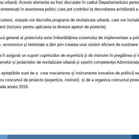
ea urbană. Aceste elemente au fost discutate în cadrul Departamentului pentr
ointeresați în asemenea politici care pot contribui la dezvoltarea echilibrată a
context, orașele vor dezvolta programe de revitalizare urbană, care vor include ș
anii (inclusiv pentru aplicarea la diverse apeluri de proiecte).
ul general al proiectului este îmbunătățirea sistemului de implementare a polit
, economice și teritoriale a țării prin crearea unui sistem eficient de susținere 
 fi asigurat un suport cuprinzător de expertiză și de instruire în pregătirea și
amelor și proiectelor de revitalizare urbană și sporirii competenței Administraț
lor așteptările sunt de a crea mecanisme și instrumente inovative de politică re
ru concursul de proiecte (expertize, instruiri) și de a organiza concursul proie
oada anului 2019.