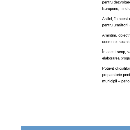
pentru dezvoltar
Europene, fiind c
Astfel, în acest 
pentru următorii 
Amintim, obiectiv
coerenței sociale
În acest scop, va
elaborarea progr
Potrivit oficiali
preparatorie pent
municipii – peri