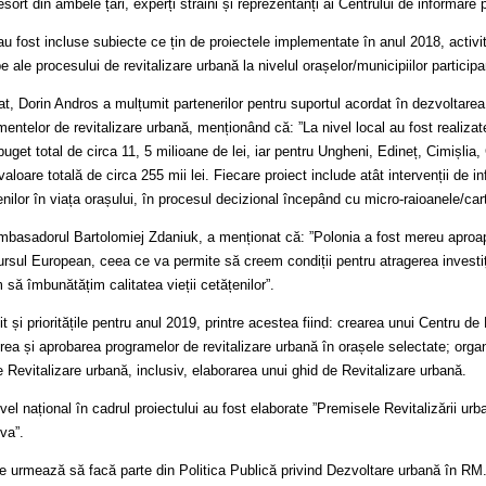
esort din ambele țări, experți străini și reprezentanți ai Centrului de informare 
u fost incluse subiecte ce țin de proiectele implementate în anul 2018, activită
 ale procesului de revitalizare urbană la nivelul orașelor/municipiilor participa
t, Dorin Andros a mulțumit partenerilor pentru suportul acordat în dezvoltarea o
ntelor de revitalizare urbană, menționând că: ”La nivel local au fost realizate
get total de circa 11, 5 milioane de lei, iar pentru Ungheni, Edineț, Cimișlia, 
valoare totală de circa 255 mii lei. Fiecare proiect include atât intervenții de 
nilor în viața orașului, în procesul decizional începând cu micro-raioanele/car
ambasadorul Bartolomiej Zdaniuk, a menționat că: ”Polonia a fost mereu apro
rsul European, ceea ce va permite să creem condiții pentru atragerea investiții
 să îmbunătățim calitatea vieții cetățenilor”.
ilit și prioritățile pentru anul 2019, printre acestea fiind: crearea unui Centru 
rea și aprobarea programelor de revitalizare urbană în orașele selectate; orga
 Revitalizare urbană, inclusiv, elaborarea unui ghid de Revitalizare urbană.
el național în cadrul proiectului au fost elaborate ”Premisele Revitalizării urba
va”.
are urmează să facă parte din Politica Publică privind Dezvoltare urbană în RM