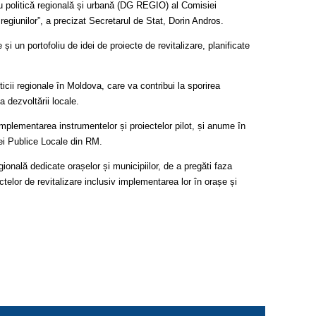
u politică regională și urbană (DG REGIO) al Comisiei
 regiunilor”, a precizat Secretarul de Stat, Dorin Andros.
i un portofoliu de idei de proiecte de revitalizare, planificate
icii regionale în Moldova, care va contribui la sporirea
a dezvoltării locale.
 implementarea instrumentelor și proiectelor pilot, și anume în
iei Publice Locale din RM.
gională dedicate orașelor și municipiilor, de a pregăti faza
ctelor de revitalizare inclusiv implementarea lor în orașe și