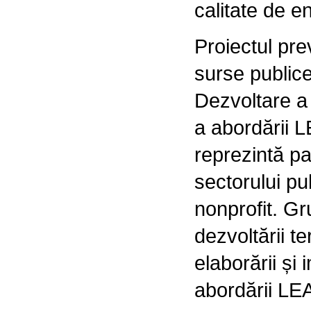
calitate de en
Proiectul pr
surse public
Dezvoltare a 
a abordării 
reprezintă pa
sectorului pub
nonprofit. Gr
dezvoltării t
elaborării și 
abordării L