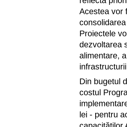
reflectă prior
Acestea vor f
consolidarea 
Proiectele vo
dezvoltarea s
alimentare, 
infrastructuri
Din bugetul d
costul Progra
implementarea
lei - pentru a
capacităților