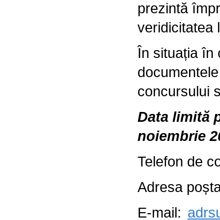
prezintă împr
veridicitatea l
În situația î
documentele î
concursului s
Data limită 
noiembrie 20
Telefon de c
Adresa poștal
E-mail:
adrs