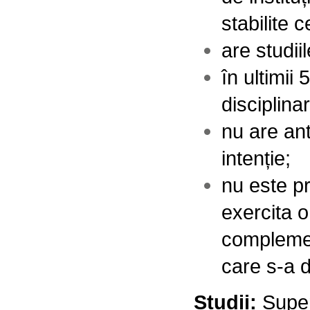
stabilite 
are studi
în ultimii
disciplina
nu are ant
intenție;
nu este pr
exercita 
complement
care s-a d
Studii:
Super