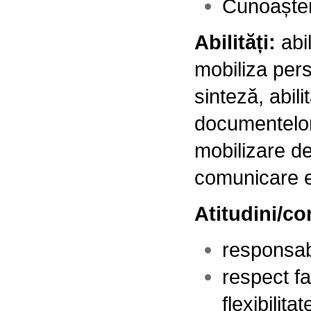
Cunoașter
Abilități:
abi
mobiliza pers
sinteză, abil
documentelor 
mobilizare de
comunicare e
Atitudini/c
responsabi
respect fa
flexibilitat