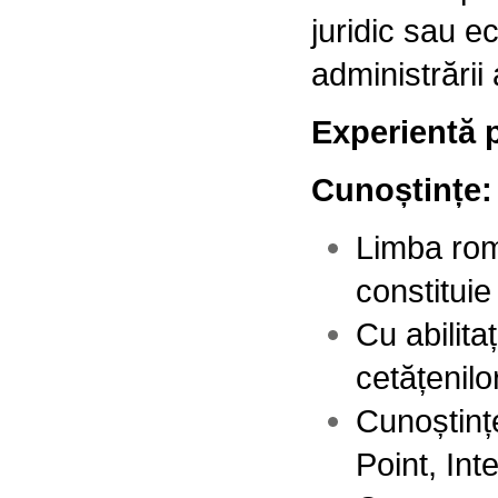
juridic sau ec
administrării 
Experientă 
Cunoștințe
Limba româ
constituie
Cu abilita
cetățenilo
Cunoștinț
Point, Int