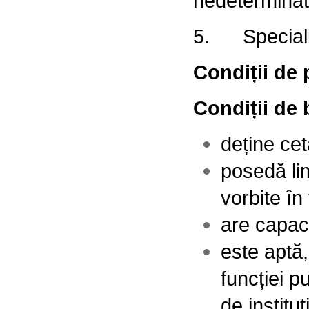
nedeterminată
5. Specialist
Condiții de 
Condiții de 
deține cet
posedă lim
vorbite în 
are capaci
este aptă,
funcției p
de institu