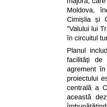
majoră, care 
Moldova, în
Cimișlia și 
”Valului lui T
în circuitul tu
Planul inclu
facilități d
agrement în
proiectului e
centrală a C
această dezv
îmbunătățind a