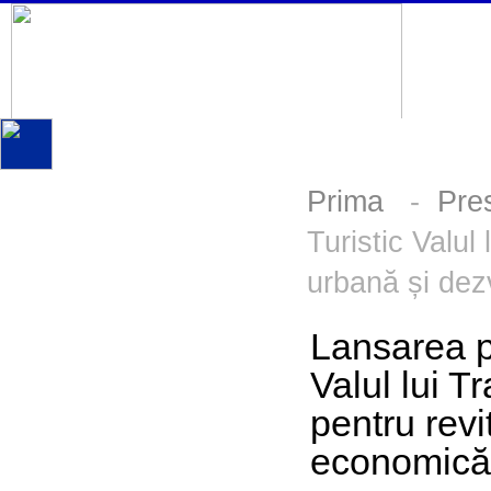
Prima
-
Pre
Turistic Valul
urbană și dez
Lansarea p
Valul lui T
pentru revi
economică