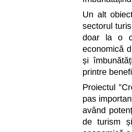
Un alt obiect
sectorul turi
doar la o cr
economică du
și îmbunătăț
printre benefi
Proiectul ”Cr
pas important
având potenț
de turism și