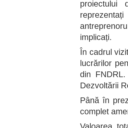
proiectului 
reprezentaț
antreprenorul
implicați.
În cadrul viz
lucrărilor pe
din FNDRL. 
Dezvoltării R
Până în preze
complet amena
Valoarea tot