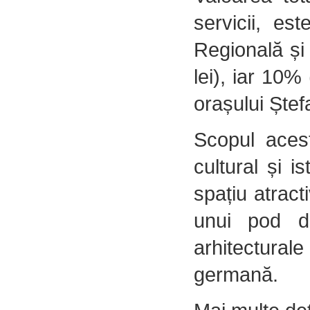
servicii, es
Regională și
lei), iar 10%
orașului Ște
Scopul acest
cultural și i
spațiu atracti
unui pod d
arhitectural
germană.