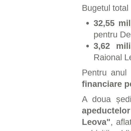
Bugetul total
32,55 mil
pentru De
3,62 mil
Raional Le
Pentru anul
financiare p
A doua ședi
apeductelor
Leova"
, afl