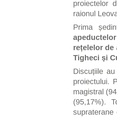
proiectelor 
raionul Leov
Prima ședin
apeductelor
rețelelor de
Tigheci și C
Discuțiile a
proiectului.
magistral (94
(95,17%). T
supraterane 