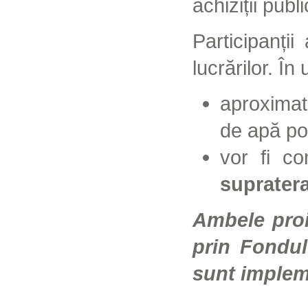
achiziții publi
Participanți
lucrărilor. În
aproxima
de apă po
vor fi co
suprater
Ambele proi
prin Fondul
sunt imple