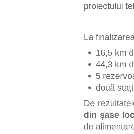
proiectului te
La finalizarea
16,5 km d
44,3 km de
5 rezervo
două staț
De rezultatel
din șase loc
de alimentare