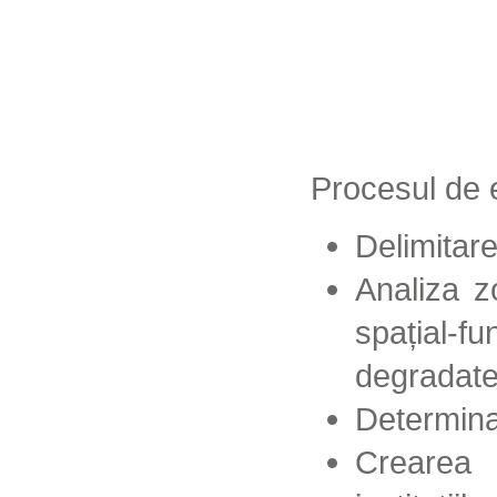
Procesul de 
Delimitare
Analiza z
spațial-f
degradate
Determinar
Crearea C