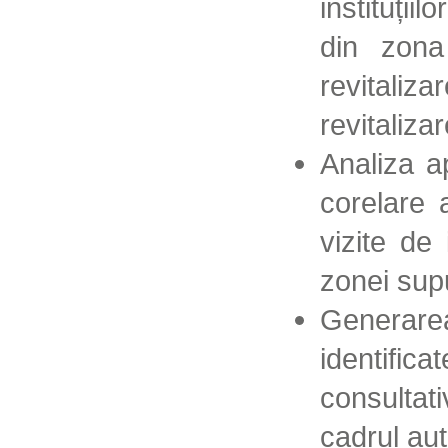
instituțiil
din zona 
revitaliz
revitalizar
Analiza a
corelare 
vizite de 
zonei supu
Generarea
identifi
consultat
cadrul auto