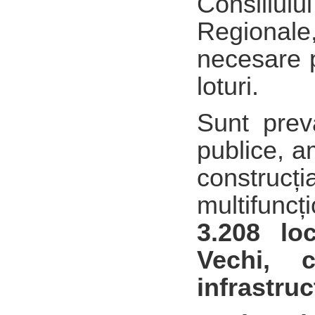
Consiliu
Regional
necesare p
loturi.
Sunt prevă
publice, a
const
multifuncț
3.208 loc
Vechi, 
infrastruc