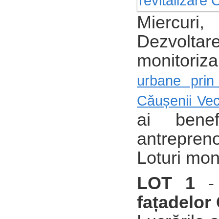
Miercuri
Dezvolta
monitoriz
urbane prin 
Căușenii Vec
ai benef
antrepreno
Loturi mon
LOT 1
-
fațadelor 