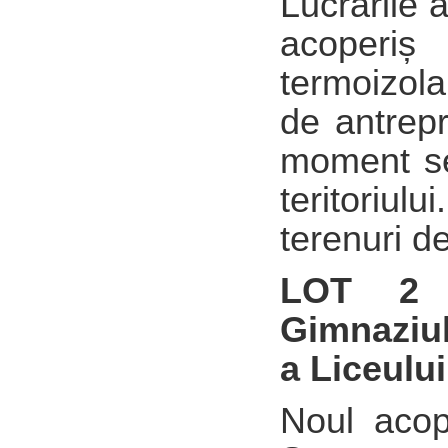
Lucrările 
acoperiș
termoizola
de antrepr
moment se
teritoriul
terenuri d
LOT 2
Gimnaziulu
a Liceulu
Noul acope