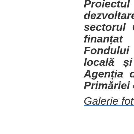
Proiectul
dezvolta
sectorul
finanțat
Fondului
locală ș
Agenția 
Primăriei
Galerie fo