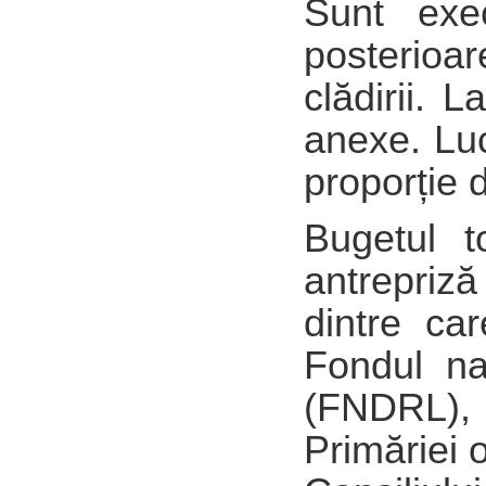
Sunt exec
posterioa
clădirii. 
anexe. Luc
proporție 
Bugetul t
antrepriză 
dintre ca
Fondul na
(FNDRL), 
Primăriei 