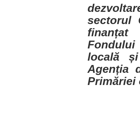
dezvolta
sectorul
finanțat
Fondului
locală ș
Agenția 
Primăriei