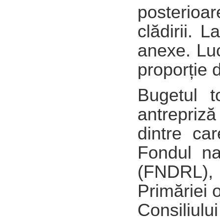
posterioa
clădirii. 
anexe. Luc
proporție 
Bugetul t
antrepriză 
dintre ca
Fondul na
(FNDRL), 
Primăriei 
Consiliu