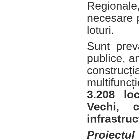
Regional
necesare p
loturi.
Sunt prevă
publice, a
const
multifuncț
3.208 loc
Vechi, 
infrastruc
Proiectul