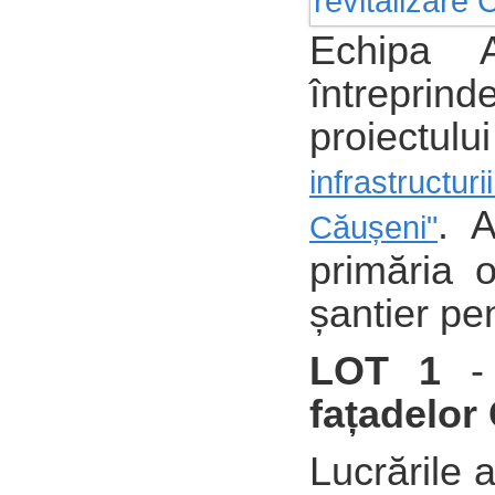
Echipa 
întreprin
proiectul
infrastructur
. A
Căușeni"
primăria o
șantier pen
LOT 1
-
fațadelor 
Lucrările 