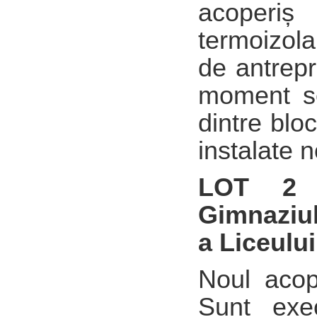
acoperiș
termoizola
de antrepr
moment se 
dintre bloc
instalate n
LOT 2
Gimnaziulu
a Liceulu
Noul acope
Sunt exec