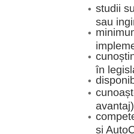
studii s
sau ingi
minimum
impleme
cunoștin
în legis
disponib
cunoașt
avantaj)
compete
și Aut