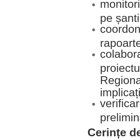
monitori
pe șant
coordon
rapoarte
colabor
proiect
Regional
implicaț
verifica
prelimin
Cerințe de