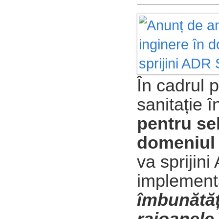
În cadrul p
sanitație 
pentru se
domeniul 
va sprijin
implementa
îmbunătăț
raioanele