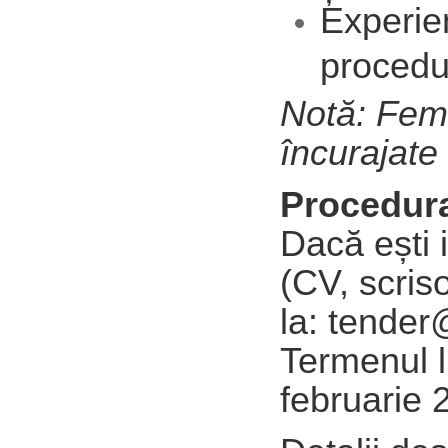
Experien
procedur
Notă: Feme
încurajate
Procedura
Dacă ești 
(CV, scris
la:
tender
Termenul l
februarie 