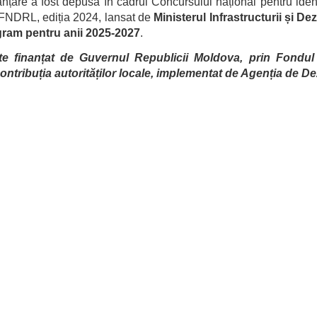
nțare a fost depusă în cadrul Concursului național pentru ident
 FNDRL, ediția 2024, lansat de
Ministerul Infrastructurii și De
ram pentru anii 2025-2027
.
te finanțat de Guvernul Republicii Moldova, prin Fondul 
ontribuția autorităților locale, implementat de Agenția de D