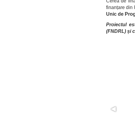
Cerea de fina
finanțare din
Unic de Prog
Proiectul es
(FNDRL) și c