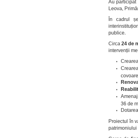
Au participat 
Leova, Primăr
În cadrul șe
interinstituț
publice.
Circa
24 de m
intervenții me
Creare
Creare
covoarel
Renovar
Reabili
Amenajar
36 de me
Dotarea
Proiectul în 
patrimoniului 