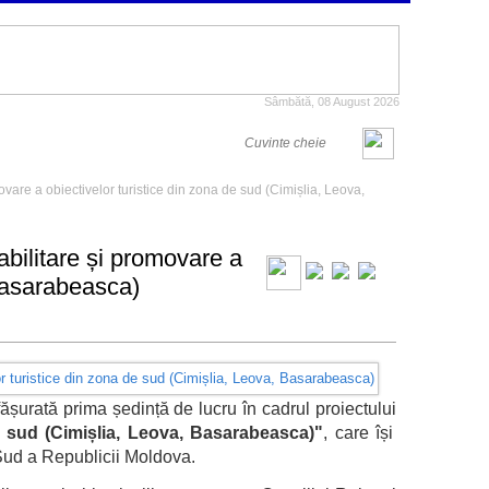
Sâmbătă, 08 August 2026
ovare a obiectivelor turistice din zona de sud (Cimișlia, Leova,
abilitare și promovare a
 Basarabeasca)
sfășurată prima ședință de lucru în cadrul proiectului
de sud (Cimișlia, Leova, Basarabeasca)"
, care își
e Sud a Republicii Moldova.