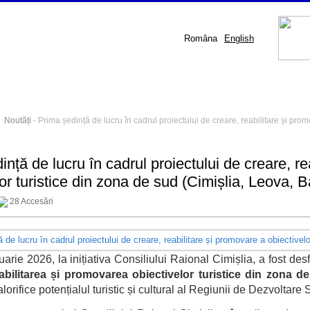
Româna
English
-
Noutăți
- Prima ședință de lucru în cadrul proiectului de creare, reabilitare și prom
ință de lucru în cadrul proiectului de creare, re
lor turistice din zona de sud (Cimișlia, Leova,
28 Accesări
uarie 2026, la inițiativa Consiliului Raional Cimișlia, a fost de
abilitarea și promovarea obiectivelor turistice din zona 
orifice potențialul turistic și cultural al Regiunii de Dezvoltar