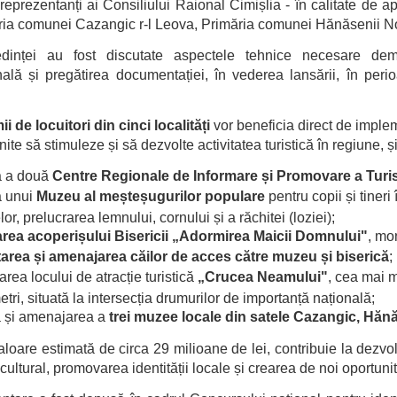
reprezentanți ai Consiliului Raional Cimișlia - în calitate de apl
ia comunei Cazangic r-l Leova, Primăria comunei Hănăsenii Noi
dinței au fost discutate aspectele tehnice necesare dema
ională și pregătirea documentației, în vederea lansării, în per
ii de locuitori din cinci localități
vor beneficia direct de implem
nite să stimuleze și să dezvolte activitatea turistică în regiune, 
a a două
Centre Regionale de Informare și Promovare a Turis
a unui
Muzeu al meșteșugurilor populare
pentru copii și tineri
or, prelucrarea lemnului, cornului și a răchitei (loziei);
ea acoperișului Bisericii „Adormirea Maicii Domnului"
, mo
tarea și amenajarea căilor de acces către muzeu și biserică
;
ea locului de atracție turistică
„Crucea Neamului"
, cea mai 
tri, situată la intersecția drumurilor de importanță națională;
 și amenajarea a
trei muzee locale din satele Cazangic, Hănă
valoare estimată de circa 29 milioane de lei, contribuie la dezv
cultural, promovarea identității locale și crearea de noi oportun