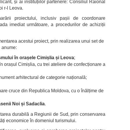
icant, și ai instituțiilor partenere: Consiliul Raional
 r-l Leova.
rării proiectului, inclusiv pașii de coordonare
ioada imediat următoare, a procedurilor de achiziții
entarea acestui proiect, prin realizarea unui set de
și anume:
mului în orașele Cimișlia și Leova
;
 în orașul Cimișlia, cu trei ateliere de confecționare a
nument arhitectural de categorie națională;
mare cruce din Republica Moldova, cu o înălțime de
senii Noi și Sadaclia
.
oltarea durabilă a Regiunii de Sud, prin conservarea
ități economice în domeniul turismului.