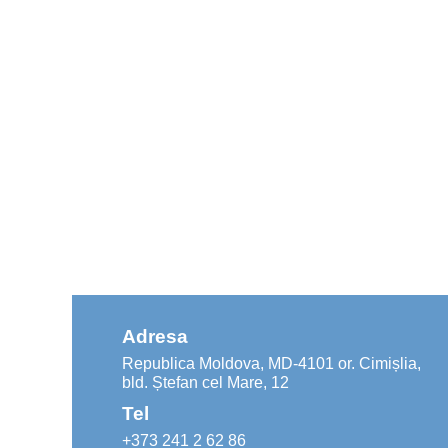
Adresa
Republica Moldova, MD-4101 or. Cimișlia,
bld. Ștefan cel Mare, 12
Tel
+373 241 2 62 86