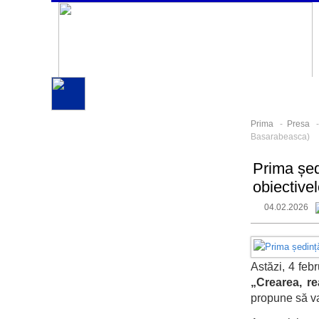
Prima
-
Presa
Basarabeasca)
Prima șed
obiective
04.02.2026
Astăzi, 4 febr
„Crearea, re
propune să val