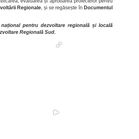
ificarea, evaluarea și aprobarea proiectelor pentru
zvoltării Regionale
, și se regăsește în
Documentul
național pentru dezvoltare regională și locală
ezvoltare Regională Sud.