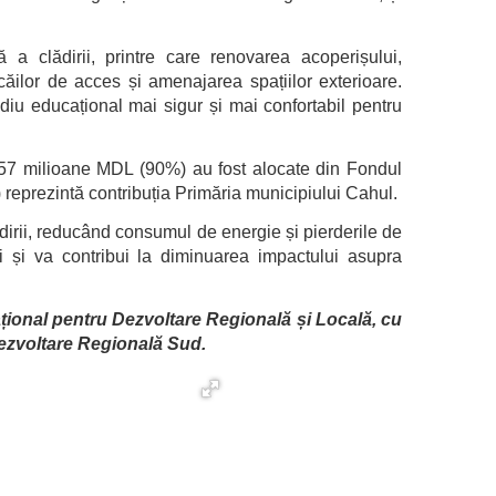
 a clădirii, printre care renovarea acoperișului,
căilor de acces și amenajarea spațiilor exterioare.
ediu educațional mai sigur și mai confortabil pentru
1,57 milioane MDL (90%) au fost alocate din Fondul
reprezintă contribuția Primăria municipiului Cahul.
dirii, reducând consumul de energie și pierderile de
ei și va contribui la diminuarea impactului asupra
ațional pentru Dezvoltare Regională și Locală, cu
Dezvoltare Regională Sud.