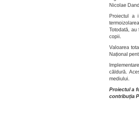
Nicolae Dandi
Proiectul a 
termoizolarea
Totodată, au 
copii.
Valoarea tota
Național pent
Implementarea
căldură. Aces
mediului.
Proiectul a 
contribuția 