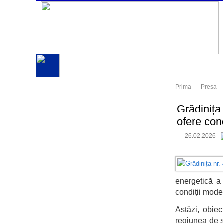
Prima
-
Presa
Grădinița
ofere con
26.02.2026
energetică a 
condiții mode
Astăzi, obiec
regiunea de s