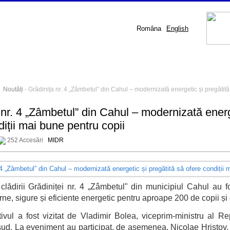
Româna
English
-
Noutăți
- Grădinița nr. 4 „Zâmbetul” din Cahul – modernizată energetic și pregătită
 nr. 4 „Zâmbetul” din Cahul – modernizată energ
diții mai bune pentru copii
252 Accesări
MIDR
clădirii Grădiniței nr. 4 „Zâmbetul" din municipiul Cahul au fos
rne, sigure și eficiente energetic pentru aproape 200 de copii și 
tivul a fost vizitat de Vladimir Bolea, viceprim-ministru al Re
ud. La eveniment au participat, de asemenea, Nicolae Hristov,