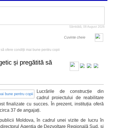
Sâmbătă, 08 August 2026
 să ofere condiții mai bune pentru copii
etic și pregătită să
Lucrările de construcție din
cadrul proiectului de reabilitare
t finalizate cu succes. În prezent, instituția oferă
circa 37 de angajați.
publicii Moldova, în cadrul unei vizite de lucru în
 directorul Agenția de Dezvoltare Regională Sud, și