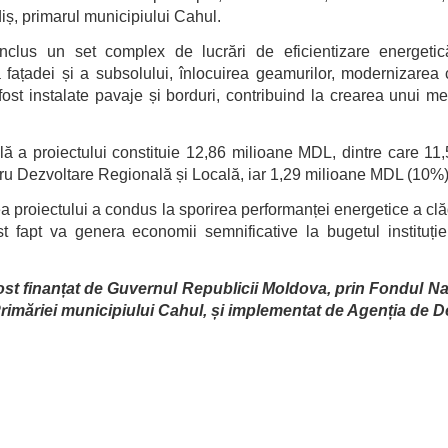
ș, primarul municipiului Cahul.
inclus un set complex de lucrări de eficientizare energetică
 fațadei și a subsolului, înlocuirea geamurilor, modernizarea 
fost instalate pavaje și borduri, contribuind la crearea unui m
lă a proiectului constituie 12,86 milioane MDL, dintre care 1
ru Dezvoltare Regională și Locală, iar 1,29 milioane MDL (10%) 
 proiectului a condus la sporirea performanței energetice a clă
t fapt va genera economii semnificative la bugetul instituți
fost finanțat de Guvernul Republicii Moldova, prin Fondul N
Primăriei municipiului Cahul, și implementat de Agenția de 