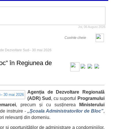
Joi, 06 August 2026
ea de Dezvoltare Sud– 30 mai 2026
Bloc” în Regiunea de
Agenția de Dezvoltare Regională
(ADR) Sud
, cu suportul
Programului
emarcei
, precum și cu susținerea
Ministerului
de instruire -
,
,Școala Administratorilor de Bloc”
,
tori relevanți din domeniu.
lor și oportunităților de administrare a condominiilor,