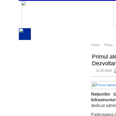
Prima
-
Presa
Primul at
Dezvolta
11.05.2026
Națiunilor 
Infrastructur
dedicat admini
Participarea l