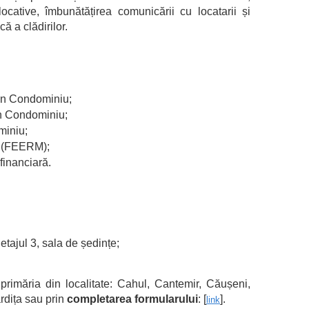
locative, îmbunătățirea comunicării cu locatarii și
ă a clădirilor.
 din Condominiu;
din Condominiu;
miniu;
l (FEERM);
 financiară.
 etajul 3, sala de ședințe
;
rimăria din localitate: Cahul, Cantemir, Căușeni,
rdița sau prin
completarea formularului
: [
].
link