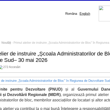
Româna
English
-
Noutăți
- Primul atelier de instruire „Școala Administratorilor de Bloc” în Regiun
elier de instruire „Școala Administratorilor de 
re Sud– 30 mai 2026
272 Accesări
Unite pentru Dezvoltare (PNUD)
și al
Guvernului Dan
ii și Dezvoltării Regionale (MIDR)
, organizează primul atelier 
stratorilor de bloc, membrilor asociațiilor de locatari și altor ac
a atelier va contribui la o mai bună înțelegere a responsabilități