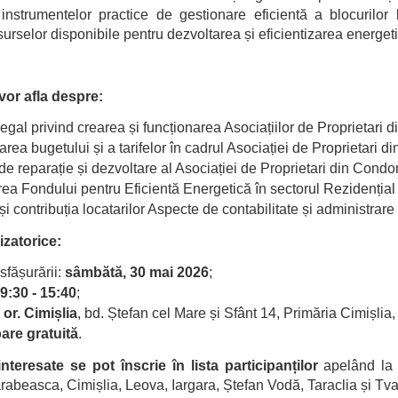
 instrumentelor practice de gestionare eficientă a blocurilor 
rselor disponibile pentru dezvoltarea și eficientizarea energetic
 vor afla despre:
egal privind crearea și funcționarea Asociațiilor de Proprietari
rea bugetului și a tarifelor în cadrul Asociației de Proprietari 
e reparație și dezvoltare al Asociației de Proprietari din Condo
ea Fondului pentru Eficientă Energetică în sectorul Rezidenția
și contribuția locatarilor Aspecte de contabilitate și administrare
izatorice:
fășurării:
sâmbătă, 30 mai 2026
;
9:30 - 15:40
;
:
or. Cimișlia
, bd. Ștefan cel Mare și Sfânt 14, Primăria Cimișlia,
pare gratuită
.
nteresate se pot înscrie în lista participanților
apelând la p
rabeasca, Cimișlia, Leova, Iargara, Ștefan Vodă, Taraclia și Tva