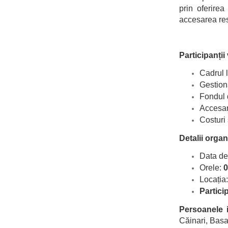
prin oferirea
accesarea resu
Participanții
Cadrul l
Gestiona
Fondul d
Accesar
Costuri 
Detalii organ
Data des
Orele:
0
Locația
Partici
Persoanele i
Căinari, Basa