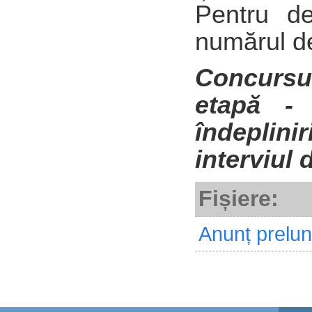
Pentru de
numărul d
Concursu
etapă - 
îndeplinir
interviul 
Fișiere:
Anunț prelung