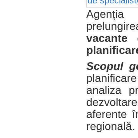
Agenția
prelungi
vacante
planificar
Scopul ge
planifica
analiza pr
dezvolta
aferente î
regională.