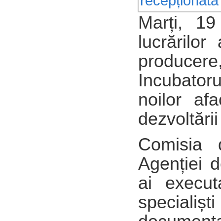
Marți, 19
lucrărilor
producere,
Incubator
noilor afa
dezvoltării
Comisia d
Agenției d
ai execut
specialiș