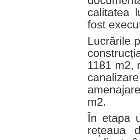
documentaț
calitatea 
fost execu
Lucrările 
construcț
1181 m2, r
canalizare
amenajare
m2.
În etapa 
rețeaua d