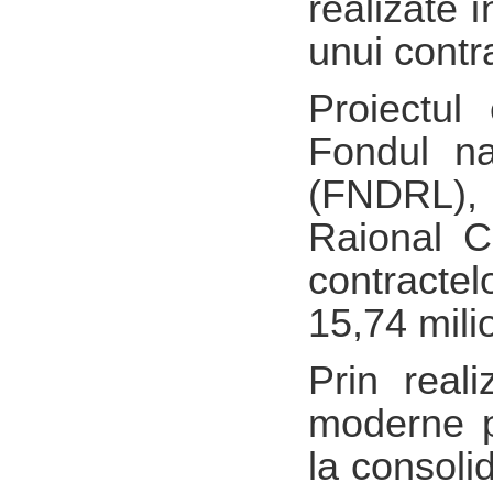
realizate î
unui contra
Proiectul
Fondul na
(FNDRL), i
Raional Ci
contractel
15,74 milio
Prin reali
moderne pe
la consoli