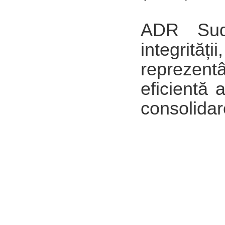
ADR Sud
integrităț
reprezent
eficientă 
consolidare