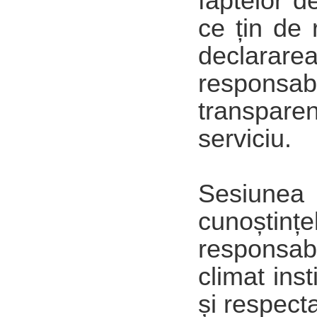
faptelor d
ce țin de 
declarare
responsabi
transparen
serviciu.
Sesiunea 
cunoștințe
responsab
climat ins
și respect