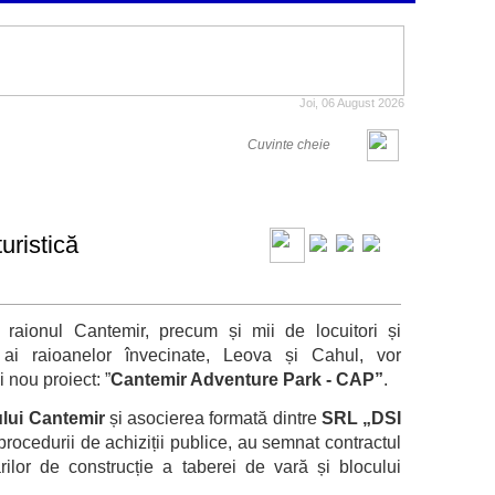
Joi, 06 August 2026
uristică
in raionul Cantemir, precum și mii de locuitori și
ri ai raioanelor învecinate, Leova și Cahul, vor
 nou proiect: ”
Cantemir Adventure Park - CAP”
.
ului Cantemir
și asocierea formată dintre
SRL „DSI
ocedurii de achiziții publice, au semnat contractul
ilor de construcție a taberei de vară și blocului