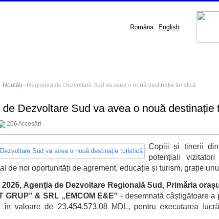
Româna
English
-
Noutăți
- Regiunea de Dezvoltare Sud va avea o nouă destinație turistică
de Dezvoltare Sud va avea o nouă destinație t
206 Accesări
Copiii și tinerii d
potențiali vizitato
l de noi oportunități de agrement, educație și turism, grație unui
e 2026,
Agenția de Dezvoltare Regională Sud
,
Primăria oraș
 GRUP" & SRL „EMCOM E&E"
- desemnată câștigătoare a pr
ă în valoare de 23.454.573,08 MDL, pentru executarea lucrăr