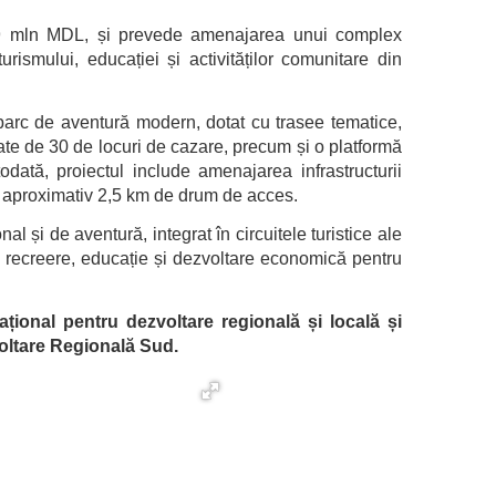
29.29 mln MDL, și prevede amenajarea unui complex
urismului, educației și activităților comunitare din
n parc de aventură modern, dotat cu trasee tematice,
ate de 30 de locuri de cazare, precum și o platformă
dată, proiectul include amenajarea infrastructurii
i a aproximativ 2,5 km de drum de acces.
l și de aventură, integrat în circuitele turistice ale
 de recreere, educație și dezvoltare economică pentru
țional pentru dezvoltare regională și locală și
voltare Regională Sud.