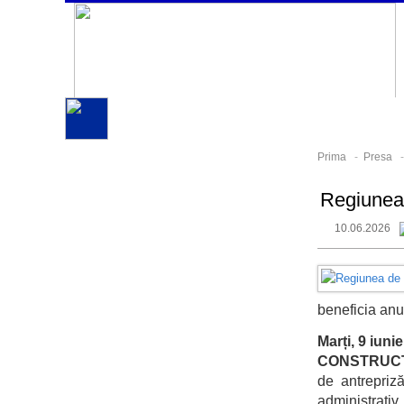
Prima
-
Presa
Regiunea 
10.06.2026
beneficia anua
Marți, 9 iuni
CONSTRUCT
de antrepriz
administrativ.