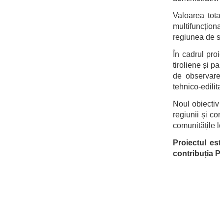
Valoarea tot
multifuncțion
regiunea de su
În cadrul pro
tiroliene și 
de observare 
tehnico-edili
Noul obiectiv 
regiunii și c
comunitățile l
Proiectul es
contribuția 