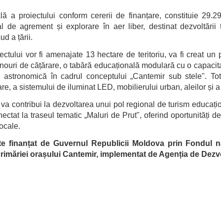
ală a proiectului conform cererii de finanțare, constituie 
al de agrement și explorare în aer liber, destinat dezvoltării t
d a țării.
iectului vor fi amenajate 13 hectare de teritoriu, va fi creat u
panouri de cățărare, o tabără educațională modulară cu o capacit
astronomică în cadrul conceptului „Cantemir sub stele". Toto
tare, a sistemului de iluminat LED, mobilierului urban, aleilor ș
va contribui la dezvoltarea unui pol regional de turism educaționa
onectat la traseul tematic „Maluri de Prut", oferind oportunități
ocale.
te finanțat de Guvernul Republicii Moldova prin Fondul na
Primăriei orașului Cantemir, implementat de Agenția de Dez