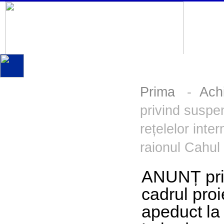
Prima
-
Achi
privind suspen
rețelelor int
raionul Cahul
ANUNȚ priv
cadrul proi
apeduct la