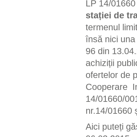
LP
14/01660 
stației de tr
termenul limi
însă nici una 
96 din 13.04.
achiziții pub
ofertelor de 
Cooperare In
14/01660/001
nr.14/01660 
Aici puteți g