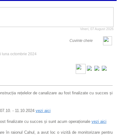
Vineri, 07 August 2026
ii luna octombrie 2024
onstrucția rețelelor de canalizare au fost finalizate cu succes și
l 07.10. - 11.10.2024
vezi aici
u fost finalizate cu succes și sunt acum operaționale
vezi aici
e în raionul Cahul, a avut loc o vizită de monitorizare pentru