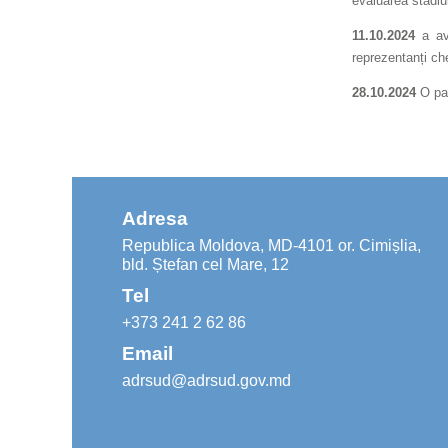
evaluarea stadiul
11.10.2024
a av
reprezentanți che
28.10.2024
O par
Adresa
Republica Moldova, MD-4101 or. Cimișlia,
bld. Ștefan cel Mare, 12
Tel
+373 241 2 62 86
Email
adrsud@adrsud.gov.md