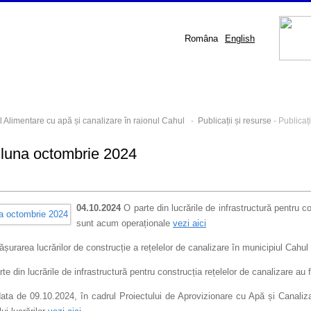
Româna
English
l Alimentare cu apă și canalizare în raionul Cahul
-
Publicații și resurse
- Publicaț
i luna octombrie 2024
04.10.2024
O parte din lucrările de infrastructură pentru c
sunt acum operaționale
vezi aici
ășurarea lucrărilor de construcție a rețelelor de canalizare în municipiul Cahu
rte din lucrările de infrastructură pentru construcția rețelelor de canalizare a
ta de 09.10.2024, în cadrul Proiectului de Aprovizionare cu Apă și Canalizar