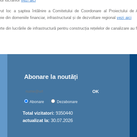
ui lucrărilor
vezi aici
ut loc a șaptea întâlnire a Comitetului de Coordonare al Proiectului de 
ie din domeniile financiar, infrastructural și de dezvoltare regional
vezi aici
te din lucrările de infrastructură pentru construcția rețelelor de canalizare a
Abonare la noutăți
OK
Abonare
Dezabonare
Total vizitatori:
9350440
actualizat la:
30.07.2026