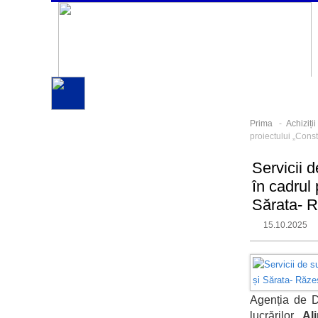
Prima
-
Achiziți
proiectului „Const
Servicii 
în cadrul 
Sărata- R
15.10.2025
Agenția de D
lucrărilor „
Al