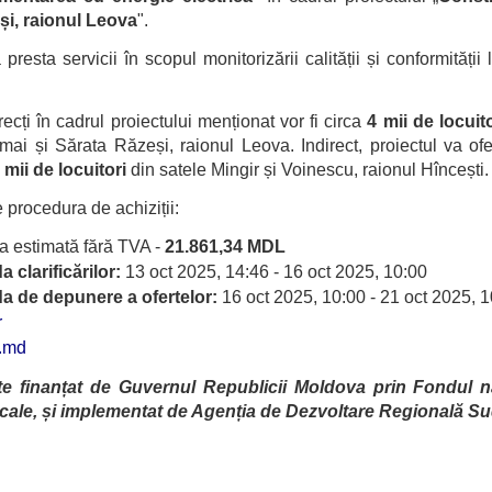
și, raionul Leova
".
resta servicii în scopul monitorizării calității și conformității 
recți în cadrul proiectului menționat vor fi circa
4 mii de locuito
Tomai și Sărata Răzeși, raionul Leova. Indirect, proiectul va of
 mii de locuitori
din satele Mingir și Voinescu, raionul Hîncești.
 procedura de achiziții:
a estimată fără TVA -
21.861,34 MDL
 clarificărilor:
13 oct 2025, 14:46 - 16 oct 2025, 10:00
a de depunere a ofertelor:
16 oct 2025, 10:00 - 21 oct 2025, 
r
i.md
te finanțat de Guvernul Republicii Moldova prin Fondul na
locale, și implementat de Agenția de Dezvoltare Regională Su