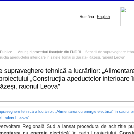
Româna
English
i Publice
-
Anunțuri proceduri finanțate din FNDRL
- Servicii de supraveghere tehni
rucția apeductelor interioare în satele Tomai și Sărata- Răzeși, raionul Leova”
de supraveghere tehnică a lucrărilor: „Alimentar
proiectului „Construcția apeductelor interioare 
ăzeși, raionul Leova”
ezvoltare Regională Sud a lansat procedura de achiziție pu
imentarea cu energie electrică
" în cadrul proiectului „
Constr