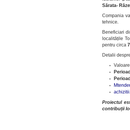
Sărata- Răze
Compania va p
tehnice.
Beneficiari di
localitățile 
pentru circa
7
Detalii despre
Valoare
Perioada
Perioad
Mtende
achiziti
Proiectul es
contribuții 