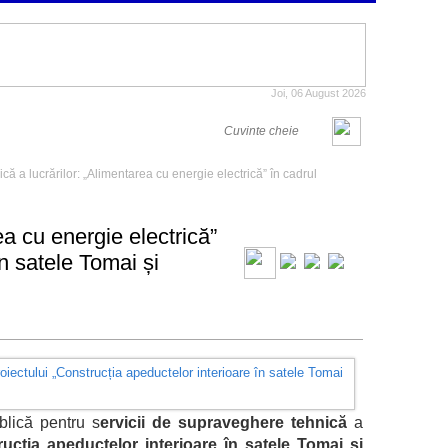
Joi, 06 August 2026
că a lucrărilor: „Alimentarea cu energie electrică” în cadrul
ea cu energie electrică”
în satele Tomai și
blică pentru s
ervicii de supraveghere tehnică
a
ucția apeductelor interioare în satele Tomai și