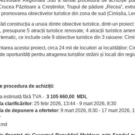
ezvoltare Regională Sud a lansat procedura de achiziție publ
„Crucea Păzitoare a Creștinilor, Trupul de pădure „Recea”, extra
și promovarea obiectivelor turistice din zona de sud (Cimișlia, 
ăd construcția a unuia dintre obiective turistice, dintr-un proiect 
, presupune 5 atracții turistice renovate, 4 atracții turistice am
c tematic, ce include cele 9 obiective turistice din 3 raioane: Ci
area acestui proiect, circa 24 mii de locuitori ai localităților:
de oportunități pentru atragerea turiștilor străini și locali din reg
e procedura de achiziții:
a estimată fără TVA -
3 105 660,00 MDL
 clarificărilor
: 25 febr 2026, 13:44 - 9 mart 2026, 8:30
a de depunere a ofertelor
: 9 mart 2026, 8:30 - 17 mart 2026, 
r
i.md