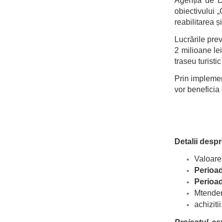
Agenția de D
obiectivului 
reabilitarea 
Lucrările prev
2 milioane lei
traseu turisti
Prin implement
vor beneficia 
Detalii despr
Valoare
Perioada
Perioad
Mtende
achiziti