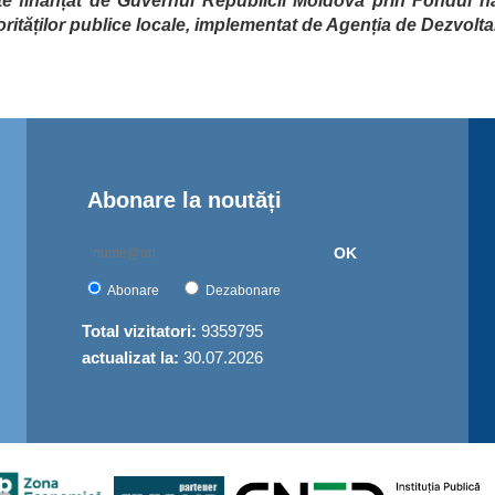
te finanțat de Guvernul Republicii Moldova prin Fondul na
orităților publice locale, implementat de Agenția de Dezvolt
Abonare la noutăți
OK
Abonare
Dezabonare
Total vizitatori:
9359795
actualizat la:
30.07.2026