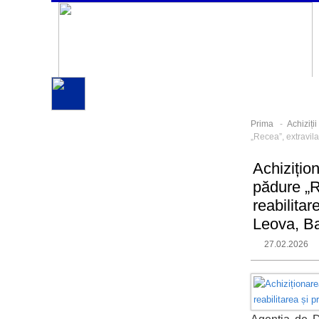
Prima
-
Achiziți
„Recea”, extravila
Achizițion
pădure „Re
reabilitar
Leova, B
27.02.2026