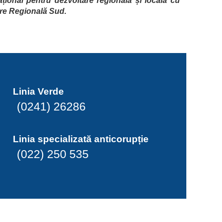
țional pentru dezvoltare regională și locală cu
are Regională Sud.
Linia Verde
(0241) 26286
Linia specializată anticorupție
(022) 250 535