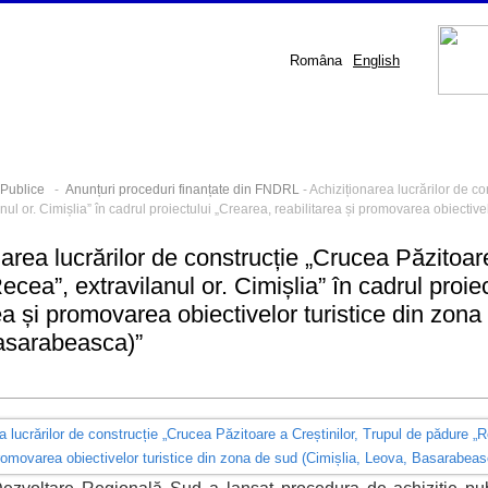
Româna
English
i Publice
-
Anunțuri proceduri finanțate din FNDRL
- Achiziționarea lucrărilor de c
nul or. Cimișlia” în cadrul proiectului „Crearea, reabilitarea și promovarea obiectiv
area lucrărilor de construcție „Crucea Păzitoare
cea”, extravilanul or. Cimișlia” în cadrul proie
ea și promovarea obiectivelor turistice din zona
asarabeasca)”