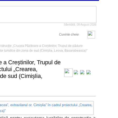
Sâmbătă, 08 August 2026
onstrucție „Crucea Păzitoare a Creștinilor, Trupul de pădure
elor turistice din zona de sud (Cimișlia, Leova, Basarabeasca)”
 a Creștinilor, Trupul de
ctului „Crearea,
 de sud (Cimișlia,