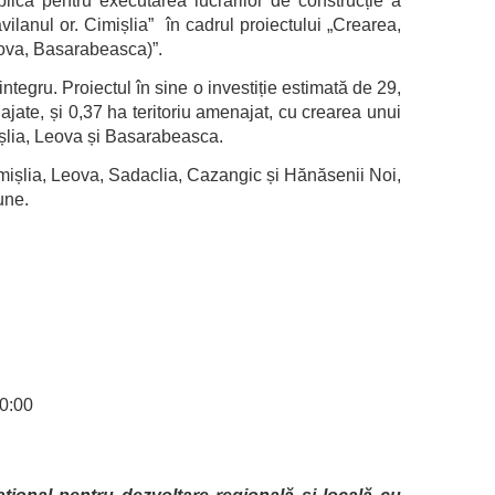
ică pentru executarea lucrărilor de construcție a
vilanul or. Cimișlia” în cadrul proiectului „Crearea,
Leova, Basarabeasca)”.
integru. Proiectul în sine o investiție estimată de 29,
enajate, și 0,37 ha teritoriu amenajat, cu crearea unui
mișlia, Leova și Basarabeasca.
 Cimișlia, Leova, Sadaclia, Cazangic și Hănăsenii Noi,
iune.
10:00